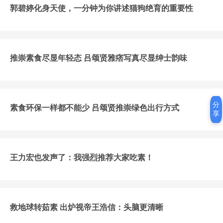
郭碧婷化身天使，一分钟为你讲述猫狗绝育的重要性
推崇素食尽显年轻态 吕颂贤雅痞写真尽显绅士韵味
分
素食环保一样都不能少 吕颂贤推崇绿色出行方式
享
王力宏也发声了：我强烈推荐大家吃素！
救地球转茹素 出炉视帝王浩信：头脑更清晰