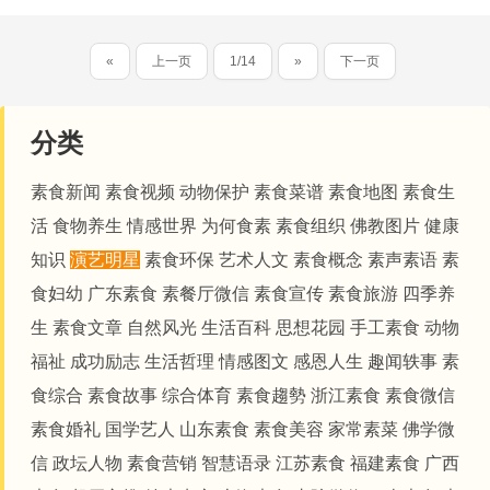
«
上一页
1/14
»
下一页
分类
素食新闻
素食视频
动物保护
素食菜谱
素食地图
素食生
活
食物养生
情感世界
为何食素
素食组织
佛教图片
健康
知识
演艺明星
素食环保
艺术人文
素食概念
素声素语
素
食妇幼
广东素食
素餐厅微信
素食宣传
素食旅游
四季养
生
素食文章
自然风光
生活百科
思想花园
手工素食
动物
福祉
成功励志
生活哲理
情感图文
感恩人生
趣闻轶事
素
食综合
素食故事
综合体育
素食趨勢
浙江素食
素食微信
素食婚礼
国学艺人
山东素食
素食美容
家常素菜
佛学微
信
政坛人物
素食营销
智慧语录
江苏素食
福建素食
广西