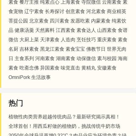
素食
餐厅主推
纯素点心
上海素食
寺院微信
云南素食
素
食宠物
辽宁素食
长寿探讨
创意素食
河北素食
商业精英
菩提公园
北京素食
四川素食
发愿吃素
内蒙素食
纯素饮
品
健康汤羹
天然酱料
江西素食
素食达人
山西素食
食谱
微信
大厨上菜
天津素食
人造肉
烹饪技巧
重庆素食
素食
名厨
吉林素食
黑龙江素食
素食宝宝
佛教节日
世界无肉
日
主食系列
河南素食
湖南素食
动保微信
素与校园
海南
素食
吃斋念佛
异国素食
味觉直击
黄精丸
安徽素食
OmniPork
生活故事
热门
植物性肉类营养超越传统肉品？最新研究揭示真相！
全球首创！用西瓜籽做的植物奶，挑战传统牛奶市场
2050年全球升温再增0.32°C？肉品业应为环境负责？绿