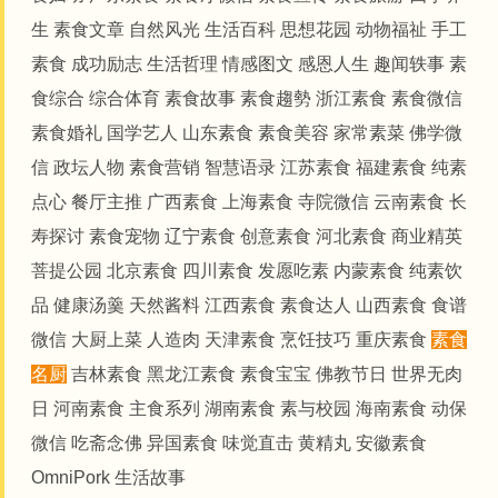
生
素食文章
自然风光
生活百科
思想花园
动物福祉
手工
素食
成功励志
生活哲理
情感图文
感恩人生
趣闻轶事
素
食综合
综合体育
素食故事
素食趨勢
浙江素食
素食微信
素食婚礼
国学艺人
山东素食
素食美容
家常素菜
佛学微
信
政坛人物
素食营销
智慧语录
江苏素食
福建素食
纯素
点心
餐厅主推
广西素食
上海素食
寺院微信
云南素食
长
寿探讨
素食宠物
辽宁素食
创意素食
河北素食
商业精英
菩提公园
北京素食
四川素食
发愿吃素
内蒙素食
纯素饮
品
健康汤羹
天然酱料
江西素食
素食达人
山西素食
食谱
微信
大厨上菜
人造肉
天津素食
烹饪技巧
重庆素食
素食
名厨
吉林素食
黑龙江素食
素食宝宝
佛教节日
世界无肉
日
河南素食
主食系列
湖南素食
素与校园
海南素食
动保
微信
吃斋念佛
异国素食
味觉直击
黄精丸
安徽素食
OmniPork
生活故事