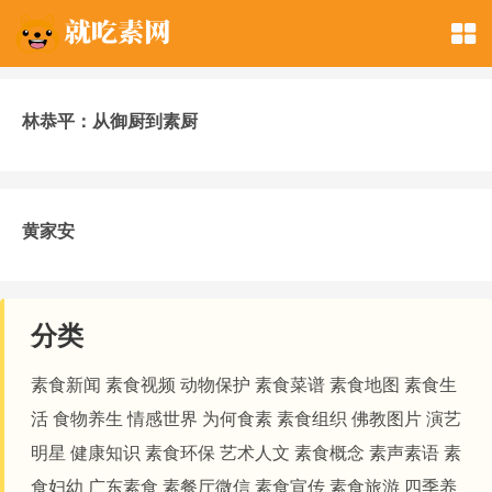
林恭平：从御厨到素厨
黄家安
分类
素食新闻
素食视频
动物保护
素食菜谱
素食地图
素食生
活
食物养生
情感世界
为何食素
素食组织
佛教图片
演艺
明星
健康知识
素食环保
艺术人文
素食概念
素声素语
素
食妇幼
广东素食
素餐厅微信
素食宣传
素食旅游
四季养