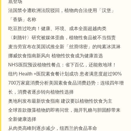
底登场
法国禁令遭欧洲法院驳回，植物肉合法使用「汉堡」
「香肠」名称
吃豆胜过吃肉！健康、环境、成本全面超越肉类
〈刺胳针〉研究被媒体歪曲，植物性食品被不当指责
麦当劳宣布在英国试推全新「丝滑绵密」的纯素冰淇淋
挪威饮食指南新风向 植物性饮食成为健康首选
NHS医院预设植物性餐点：省下百亿，还能救地球！
纽约 Health +医院素食餐计划成功 患者满意度超过90%
700万家庭消费分析美国素食食品消费趋势：连续四年增
长，消费者逐步转向植物性选择
奥地利发布最新饮食指南 建议要以植物性饮食为主
全球首款微藻植物奶即将问世，抛开乳糖与胆固醇带来
全新健康选择
从肉类高峰到逐步减少，纽西兰的食品革命