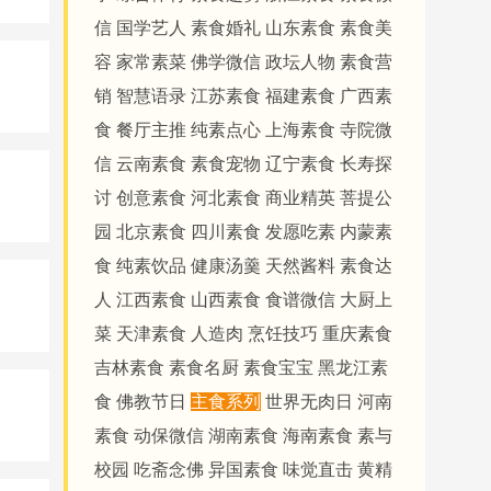
信
国学艺人
素食婚礼
山东素食
素食美
容
家常素菜
佛学微信
政坛人物
素食营
销
智慧语录
江苏素食
福建素食
广西素
食
餐厅主推
纯素点心
上海素食
寺院微
信
云南素食
素食宠物
辽宁素食
长寿探
讨
创意素食
河北素食
商业精英
菩提公
园
北京素食
四川素食
发愿吃素
内蒙素
食
纯素饮品
健康汤羹
天然酱料
素食达
人
江西素食
山西素食
食谱微信
大厨上
菜
天津素食
人造肉
烹饪技巧
重庆素食
吉林素食
素食名厨
素食宝宝
黑龙江素
食
佛教节日
主食系列
世界无肉日
河南
素食
动保微信
湖南素食
海南素食
素与
校园
吃斋念佛
异国素食
味觉直击
黄精