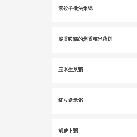
素饺子做法集锦
脆香暖糯的焦香糯米藕饼
玉米生菜粥
红豆薏米粥
胡萝卜粥