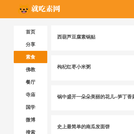
首页
西葫芦豆腐素锅贴
分享
素食
枸杞红枣小米粥
佛教
餐厅
寺庙
锅中盛开一朵朵美丽的花儿--笋丁香
国学
微博
史上最简单的南瓜发面饼
搜索