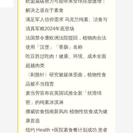
欧盟减碳努力可能带来全球排放激增：
解决之道在于素食
满足军人信仰需求 乌克兰纯素、洁食与
清真军粮2024年底登场
法国禁令遭欧洲法院驳回，植物肉合法
使用「汉堡」「香肠」名称
吃豆胜过吃肉！健康、环境、成本全面
超越肉类
〈刺胳针〉研究被媒体歪曲，植物性食
品被不当指责
麦当劳宣布在英国试推全新「丝滑绵
密」的纯素冰淇淋
挪威饮食指南新风向 植物性饮食成为健
康首选
纽约 Health +医院素食餐计划成功 患者