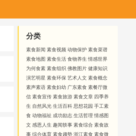
分类
素食新闻
素食视频
动物保护
素食菜谱
素食地图
素食生活
食物养生
情感世界
为何食素
素食组织
佛教图片
健康知识
演艺明星
素食环保
艺术人文
素食概念
素声素语
素食妇幼
广东素食
素餐厅微
信
素食宣传
素食旅游
素食文章
四季养
生
自然风光
生活百科
思想花园
手工素
食
动物福祉
成功励志
生活哲理
情感图
文
感恩人生
趣闻轶事
素食综合
素食故
事
综合体育
素食趨勢
浙江素食
素食微