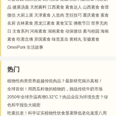
品
健康汤羹
天然酱料
江西素食
素食达人
山西素食
食谱
微信
大厨上菜
天津素食
人造肉
烹饪技巧
重庆素食
素食
名厨
吉林素食
黑龙江素食
素食宝宝
佛教节日
世界无肉
日
主食系列
河南素食
湖南素食
动保微信
素与校园
海南
素食
吃斋念佛
异国素食
味觉直击
黄精丸
安徽素食
OmniPork
生活故事
热门
植物性肉类营养超越传统肉品？最新研究揭示真相！
全球首创！用西瓜籽做的植物奶，挑战传统牛奶市场
2050年全球升温再增0.32°C？肉品业应为环境负责？绿
色和平报告大揭密
吃素抗老！科学证实植物性饮食显著降低老化速度八周