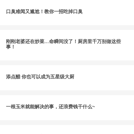
口臭难闻又尴尬！教你一招吃掉口臭
刚刚老婆还在炒菜…命瞬间没了！厨房里千万别做这些
事！
添点醋 你也可以成为五星级大厨
一根玉米就能解决的事，还浪费钱干什么~