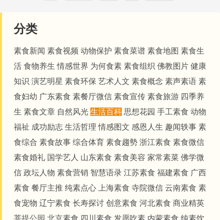
分类
素食新闻
素食视频
动物保护
素食菜谱
素食地图
素食生
活
食物养生
情感世界
为何食素
素食组织
佛教图片
健康
知识
演艺明星
素食环保
艺术人文
素食概念
素声素语
素
食妇幼
广东素食
素餐厅微信
素食宣传
素食旅游
四季养
生
素食文章
自然风光
生活百科
思想花园
手工素食
动物
福祉
成功励志
生活哲理
情感图文
感恩人生
趣闻轶事
素
食综合
素食故事
综合体育
素食趨勢
浙江素食
素食微信
素食婚礼
国学艺人
山东素食
素食美容
家常素菜
佛学微
信
政坛人物
素食营销
智慧语录
江苏素食
福建素食
广西
素食
餐厅主推
纯素点心
上海素食
寺院微信
云南素食
素
食宠物
辽宁素食
长寿探讨
创意素食
河北素食
商业精英
菩提公园
北京素食
四川素食
发愿吃素
内蒙素食
纯素饮