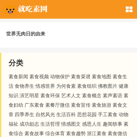
世界无肉日的由来
分类
素食新闻
素食视频
动物保护
素食菜谱
素食地图
素食生
活
食物养生
情感世界
为何食素
素食组织
佛教图片
健康
知识
演艺明星
素食环保
艺术人文
素食概念
素声素语
素
食妇幼
广东素食
素餐厅微信
素食宣传
素食旅游
素食文
章
四季养生
自然风光
生活百科
思想花园
手工素食
动物
福祉
成功励志
生活哲理
情感图文
感恩人生
趣闻轶事
素
食综合
素食故事
综合体育
素食趨勢
浙江素食
素食微信