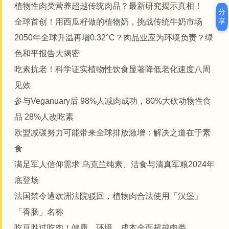
植物性肉类营养超越传统肉品？最新研究揭示真相！
分
享
全球首创！用西瓜籽做的植物奶，挑战传统牛奶市场
2050年全球升温再增0.32°C？肉品业应为环境负责？绿
色和平报告大揭密
吃素抗老！科学证实植物性饮食显著降低老化速度八周
见效
参与Veganuary后 98%人减肉成功，80%大砍动物性食
品 28%人改吃素
欧盟减碳努力可能带来全球排放激增：解决之道在于素
食
满足军人信仰需求 乌克兰纯素、洁食与清真军粮2024年
底登场
法国禁令遭欧洲法院驳回，植物肉合法使用「汉堡」
「香肠」名称
吃豆胜过吃肉！健康、环境、成本全面超越肉类