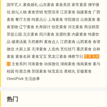
国学艺人
素食婚礼
山东素食
素食美容
家常素菜
佛学微
信
政坛人物
素食营销
智慧语录
江苏素食
福建素食
广西
素食
餐厅主推
纯素点心
上海素食
寺院微信
云南素食
素
食宠物
辽宁素食
长寿探讨
创意素食
河北素食
商业精英
菩提公园
北京素食
四川素食
发愿吃素
内蒙素食
纯素饮
品
健康汤羹
天然酱料
素食达人
江西素食
山西素食
食谱
微信
大厨上菜
天津素食
人造肉
烹饪技巧
重庆素食
吉林
素食
素食名厨
素食宝宝
黑龙江素食
佛教节日
世界无肉
日
主食系列
河南素食
动保微信
湖南素食
海南素食
素与
校园
吃斋念佛
异国素食
味觉直击
黄精丸
安徽素食
OmniPork
生活故事
热门