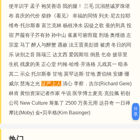
使羊识字
孟子
袍笑善语
我的腿！
三毛
沉溺
​​​​慈诚罗珠堪
布
喜庆的代价
柴静《看见》
幸福的同情
列夫·尼古拉耶
维奇·托尔斯泰
富兰克林
杨枝净水
囚徒之歌
蚕的刑具
投
宿
芦菔有子芥有孙
孙中山
雀巢可俯而窥
刑场
奥维德
左
宗棠
马丁
醉人与醉蟹
遇赦
法王晋美彭措
被虏
冬日的同
乐
诀别之音
陈瑞三
达文西
爱因斯坦
倒悬
乞命
披菲里
生机
残废的美
正心堂
约翰·哈维·开洛格
儿戏其一
暗杀
其二
示众
托尔斯泰
甘地
莫罕达斯·甘地
萧伯纳
安娜·珊
威尔
慧海之光
证严上人
清心
李察．吉尔(Richard Gere)
林肯
黄怡资深记者作家
牛说
医学博士麦克·克拉佩
初创
公司 New Culture 筹集了 2500 万美元用
达芬奇
一日禅
分
摩比(Moby)
金•贝辛格(Kim Basinger)
享
热门