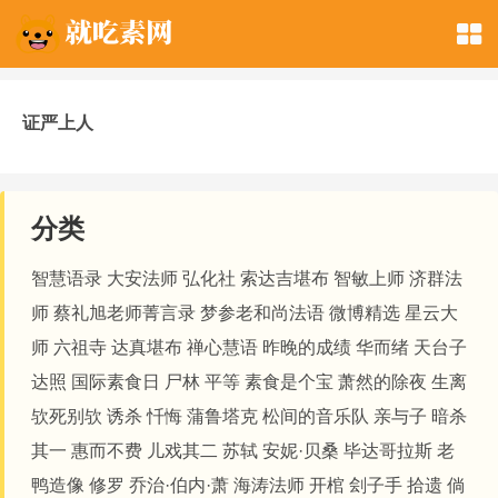
证严上人
分类
智慧语录
大安法师
弘化社
索达吉堪布
智敏上师
济群法
师
蔡礼旭老师菁言录
梦参老和尚法语
微博精选
星云大
师
六祖寺
达真堪布
禅心慧语
昨晚的成绩
华而绪
天台子
达照
国际素食日
尸林
平等
素食是个宝
萧然的除夜
生离
欤死别欤
诱杀
忏悔
蒲鲁塔克
松间的音乐队
亲与子
暗杀
其一
惠而不费
儿戏其二
苏轼
安妮·贝桑
毕达哥拉斯
老
鸭造像
修罗
乔治·伯内·萧
海涛法师
开棺
刽子手
拾遗
倘