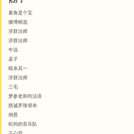
素食是个宝
微博精选
济群法师
济群法师
牛说
孟子
暗杀其一
济群法师
三毛
梦参老和尚法语
​​​​慈诚罗珠堪布
倒悬
松间的音乐队
正心堂