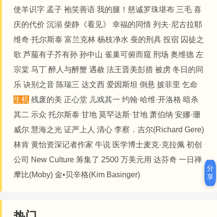
使羊识字
孟子
袍笑善语
我的腿！
​​​​慈诚罗珠堪布
三毛
喜
庆的代价
沉溺
柴静《看见》
幸福的同情
列夫·尼古拉耶
维奇·托尔斯泰
富兰克林
杨枝净水
蚕的刑具
投宿
囚徒之
歌
芦菔有子芥有孙
孙中山
雀巢可俯而窥
刑场
奥维德
左
宗棠
马丁
醉人与醉蟹
遇赦
法王晋美彭措
被虏
冬日的同
乐
诀别之音
陈瑞三
达文西
爱因斯坦
倒悬
披菲里
乞命
生机
残废的美
正心堂
儿戏其一
约翰·哈维·开洛格
暗杀
其二
示众
托尔斯泰
甘地
莫罕达斯·甘地
萧伯纳
安娜·珊
威尔
慧海之光
证严上人
清心
李察．吉尔(Richard Gere)
林肯
黄怡资深记者作家
牛说
医学博士麦克·克拉佩
初创
公司 New Culture 筹集了 2500 万美元用
达芬奇
一日禅
分
摩比(Moby)
金•贝辛格(Kim Basinger)
享
热门