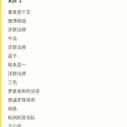
素食是个宝
微博精选
济群法师
牛说
济群法师
孟子
暗杀其一
济群法师
三毛
梦参老和尚法语
​​​​慈诚罗珠堪布
倒悬
松间的音乐队
正心堂