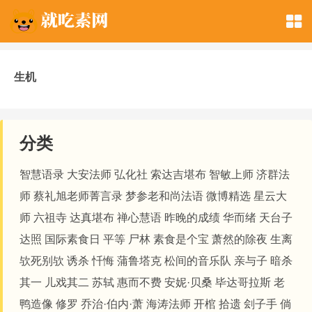
生机
分类
智慧语录
大安法师
弘化社
索达吉堪布
智敏上师
济群法
师
蔡礼旭老师菁言录
梦参老和尚法语
微博精选
星云大
师
六祖寺
达真堪布
禅心慧语
昨晚的成绩
华而绪
天台子
达照
国际素食日
平等
尸林
素食是个宝
萧然的除夜
生离
欤死别欤
诱杀
忏悔
蒲鲁塔克
松间的音乐队
亲与子
暗杀
其一
儿戏其二
苏轼
惠而不费
安妮·贝桑
毕达哥拉斯
老
鸭造像
修罗
乔治·伯内·萧
海涛法师
开棺
拾遗
刽子手
倘