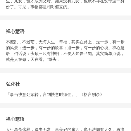
生了儿女，也才成为父母。如果没有儿女，也就不存在父母这一身
份了。可见，事物都是相对假立的。..
禅心慧语
不慌乱，不迷茫，无悔人生；幸福，其实在路上，走一步，有一步
的风景；进一步，有一步的欣喜；退一步，有一步的心境。禅心慧
语：俗话说：头顶三尺有神明，不畏人知畏己知。其实简单点说，
就是人在做，天在看。“举头..
弘化社
「事当快意处须转，言到快意时须住。」《格言别录》
禅心慧语
人生总是这样，得失无常，再美好的东西，也无法拥有太久。再痛