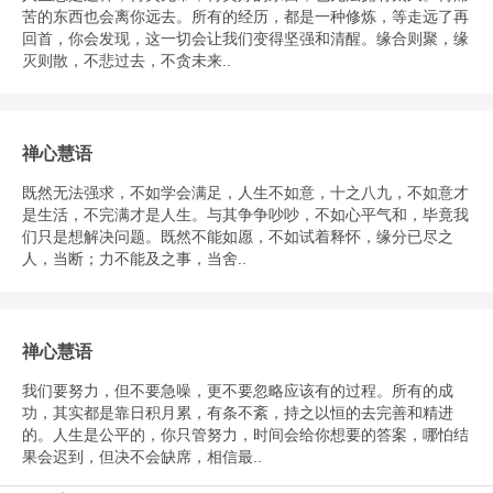
苦的东西也会离你远去。所有的经历，都是一种修炼，等走远了再
回首，你会发现，这一切会让我们变得坚强和清醒。缘合则聚，缘
灭则散，不悲过去，不贪未来..
禅心慧语
既然无法强求，不如学会满足，人生不如意，十之八九，不如意才
是生活，不完满才是人生。与其争争吵吵，不如心平气和，毕竟我
们只是想解决问题。既然不能如愿，不如试着释怀，缘分已尽之
人，当断；力不能及之事，当舍..
禅心慧语
我们要努力，但不要急噪，更不要忽略应该有的过程。所有的成
功，其实都是靠日积月累，有条不紊，持之以恒的去完善和精进
的。人生是公平的，你只管努力，时间会给你想要的答案，哪怕结
果会迟到，但决不会缺席，相信最..