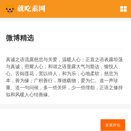
微博精选
真诚之语流露慈悲与关爱，温暖人心；正直之语表露坦荡
与真诚，照耀人心；和谐之语显露大气与豁达，愉悦人
心。舌灿莲花，宽以待人，和为乐；心地柔软，慈悲为
本，善为缘；广积善行，厚德载物，爱为仁。道一声珍
重、送一句问候，多一些关怀，少一些埋怨，正语之修持
似和风暖人心结善緣。
发表评论