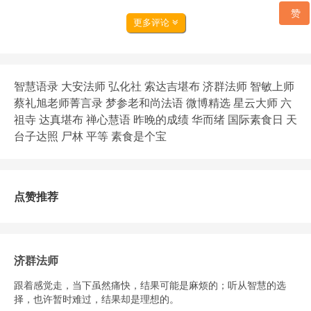
赞
更多评论
智慧语录
大安法师
弘化社
索达吉堪布
济群法师
智敏上师
蔡礼旭老师菁言录
梦参老和尚法语
微博精选
星云大师
六
祖寺
达真堪布
禅心慧语
昨晚的成绩
华而绪
国际素食日
天
台子达照
尸林
平等
素食是个宝
点赞推荐
济群法师
跟着感觉走，当下虽然痛快，结果可能是麻烦的；听从智慧的选
择，也许暂时难过，结果却是理想的。