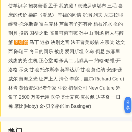
使羊识字
袍笑善语
孟子
我的腿！
​​​​慈诚罗珠堪布
三毛
喜
庆的代价
柴静《看见》
幸福的同情
沉溺
列夫·尼古拉耶
维奇·托尔斯泰
富兰克林
芦菔有子芥有孙
杨枝净水
蚕的
刑具
投宿
囚徒之歌
雀巢可俯而窥
孙中山
刑场
醉人与醉
蟹
奥维德
马丁
遇赦
诀别之音
法王晋美彭措
左宗棠
达文
西
陈瑞三
冬日的同乐
被虏
爱因斯坦
乞命
倒悬
披菲里
残废的美
生机
正心堂
暗杀其二
儿戏其一
约翰·哈维·开
洛格
示众
甘地
托尔斯泰
莫罕达斯·甘地
萧伯纳
安娜·珊
威尔
慧海之光
证严上人
清心
李察．吉尔(Richard Gere)
林肯
黄怡资深记者作家
牛说
初创公司 New Culture 筹
集了 2500 万美元用
医学博士麦克·克拉佩
达芬奇
一日
分
禅
摩比(Moby)
金•贝辛格(Kim Basinger)
享
热门