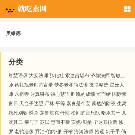
奥维德
分类
智慧语录
大安法师
弘化社
索达吉堪布
济群法师
智敏上
师
蔡礼旭老师菁言录
梦参老和尚法语
微博精选
星云大
师
六祖寺
达真堪布
禅心慧语
昨晚的成绩
华而绪
国际素
食日
天台子达照
尸林
平等
素食是个宝
萧然的除夜
生离
欤死别欤
诱杀
蒲鲁塔克
忏悔
松间的音乐队
暗杀其一
儿
戏其二
亲与子
苏轼
惠而不费
安妮·贝桑
毕达哥拉斯
修
罗
老鸭造像
乔治·伯内·萧
开棺
海涛法师
拾遗
刽子手
倘