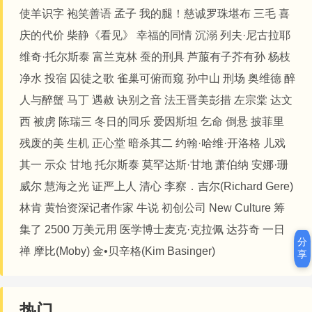
使羊识字
袍笑善语
孟子
我的腿！
​​​​慈诚罗珠堪布
三毛
喜
庆的代价
柴静《看见》
幸福的同情
沉溺
列夫·尼古拉耶
维奇·托尔斯泰
富兰克林
蚕的刑具
芦菔有子芥有孙
杨枝
净水
投宿
囚徒之歌
雀巢可俯而窥
孙中山
刑场
奥维德
醉
人与醉蟹
马丁
遇赦
诀别之音
法王晋美彭措
左宗棠
达文
西
被虏
陈瑞三
冬日的同乐
爱因斯坦
乞命
倒悬
披菲里
残废的美
生机
正心堂
暗杀其二
约翰·哈维·开洛格
儿戏
其一
示众
甘地
托尔斯泰
莫罕达斯·甘地
萧伯纳
安娜·珊
威尔
慧海之光
证严上人
清心
李察．吉尔(Richard Gere)
林肯
黄怡资深记者作家
牛说
初创公司 New Culture 筹
集了 2500 万美元用
医学博士麦克·克拉佩
达芬奇
一日
分
禅
摩比(Moby)
金•贝辛格(Kim Basinger)
享
热门