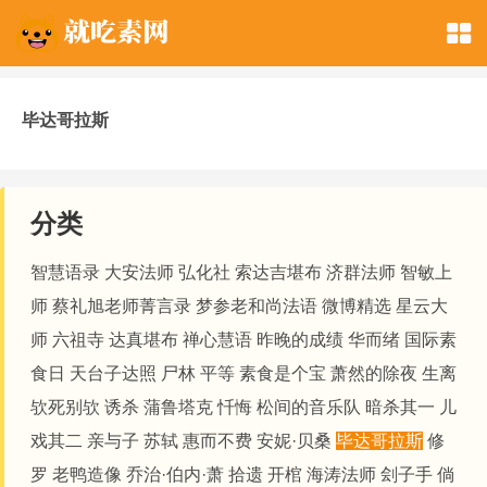
毕达哥拉斯
分类
智慧语录
大安法师
弘化社
索达吉堪布
济群法师
智敏上
师
蔡礼旭老师菁言录
梦参老和尚法语
微博精选
星云大
师
六祖寺
达真堪布
禅心慧语
昨晚的成绩
华而绪
国际素
食日
天台子达照
尸林
平等
素食是个宝
萧然的除夜
生离
欤死别欤
诱杀
蒲鲁塔克
忏悔
松间的音乐队
暗杀其一
儿
戏其二
亲与子
苏轼
惠而不费
安妮·贝桑
毕达哥拉斯
修
罗
老鸭造像
乔治·伯内·萧
拾遗
开棺
海涛法师
刽子手
倘