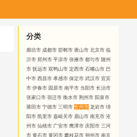
分类
廊坊市
成都市
邯郸市
唐山市
北京市
临
沂市
郑州市
平凉市
张掖市
都匀市
随州
市
抚远市
双鸭山市
定西市
石嘴山市
巴
中市
西昌市
孝感市
保定市
武汉市
宜宾
市
伊春市
固原市
南平市
当阳市
长治市
张家口市
宿迁市
衡水市
荆州市
阳泉市
莆田市
宁德市
三明市
忻州市
龙岩市
绵
阳市
凯里市
嘉峪关市
眉山市
南充市
沧
州市
仙桃市
广安市
鹰潭市
庆阳市
三河
市
黄石市
黄冈市
攀枝花市
朔州市
南京