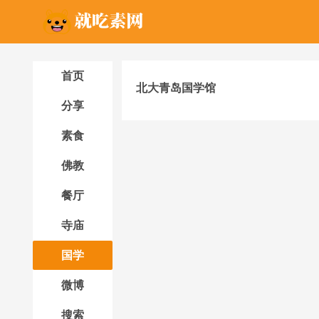
首页
北大青岛国学馆
分享
素食
佛教
餐厅
寺庙
国学
微博
搜索