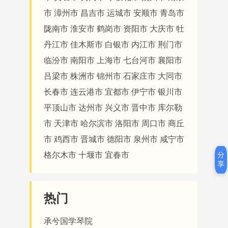
市
漳州市
昌吉市
运城市
安顺市
青岛市
陇南市
淮安市
鹤岗市
资阳市
大庆市
牡
丹江市
佳木斯市
白银市
内江市
荆门市
临汾市
南阳市
上海市
七台河市
襄阳市
吕梁市
株洲市
锦州市
石家庄市
大同市
长春市
连云港市
宜都市
伊宁市
银川市
平顶山市
达州市
兴义市
晋中市
库尔勒
市
天津市
哈尔滨市
洛阳市
周口市
商丘
市
鸡西市
晋城市
德阳市
泉州市
咸宁市
分
格尔木市
十堰市
宜春市
享
热门
承兮国学琴院