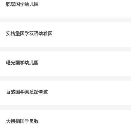
聪聪国学幼儿园
安格堡国学双语幼稚园
曙光国学幼儿园
百盛国学素质跆拳道
大拇指国学奥数