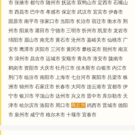
市
张掖市
都匀市
随州市
抚远市
双鸭山市
定西市
石嘴山
市
西昌市
巴中市
孝感市
保定市
武汉市
宜宾市
伊春市
固原市
南平市
张家口市
当阳市
长治市
宿迁市
衡水市
荆
州市
阳泉市
莆田市
宁德市
三明市
忻州市
凯里市
龙岩市
绵阳市
眉山市
南充市
黄石市
沧州市
嘉峪关市
仙桃市
广
安市
鹰潭市
庆阳市
三河市
黄冈市
攀枝花市
朔州市
南京
市
漳州市
昌吉市
运城市
安顺市
青岛市
淮安市
陇南市
鹤岗市
资阳市
大庆市
牡丹江市
佳木斯市
白银市
内江市
荆门市
临汾市
南阳市
上海市
七台河市
襄阳市
吕梁市
株
洲市
锦州市
石家庄市
长春市
大同市
连云港市
宜都市
伊
宁市
银川市
平顶山市
达州市
兴义市
晋中市
库尔勒市
天
津市
哈尔滨市
洛阳市
周口市
商丘市
鸡西市
晋城市
德阳
市
泉州市
咸宁市
格尔木市
十堰市
宜春市