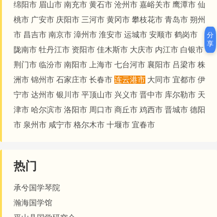
绵阳市
眉山市
南充市
黄石市
沧州市
嘉峪关市
鹰潭市
仙
桃市
广安市
庆阳市
三河市
黄冈市
攀枝花市
青岛市
朔州
市
昌吉市
南京市
漳州市
淮安市
运城市
安顺市
鹤岗市
分
享
陇南市
牡丹江市
资阳市
佳木斯市
大庆市
内江市
白银市
荆门市
临汾市
南阳市
上海市
七台河市
襄阳市
吕梁市
株
洲市
锦州市
石家庄市
长春市
连云港市
大同市
宜都市
伊
宁市
达州市
银川市
平顶山市
兴义市
晋中市
库尔勒市
天
津市
哈尔滨市
洛阳市
周口市
商丘市
鸡西市
晋城市
德阳
市
泉州市
咸宁市
格尔木市
十堰市
宜春市
热门
承兮国学琴院
瀚海国学馆