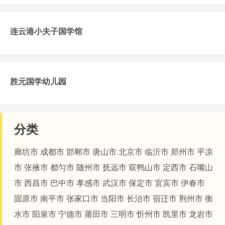
连云港小夫子国学馆
胜元国学幼儿园
分类
廊坊市
成都市
邯郸市
唐山市
北京市
临沂市
郑州市
平凉
市
张掖市
都匀市
随州市
抚远市
双鸭山市
定西市
石嘴山
市
西昌市
巴中市
孝感市
武汉市
保定市
宜宾市
伊春市
固原市
南平市
张家口市
当阳市
长治市
宿迁市
荆州市
衡
水市
阳泉市
宁德市
莆田市
三明市
忻州市
凯里市
龙岩市