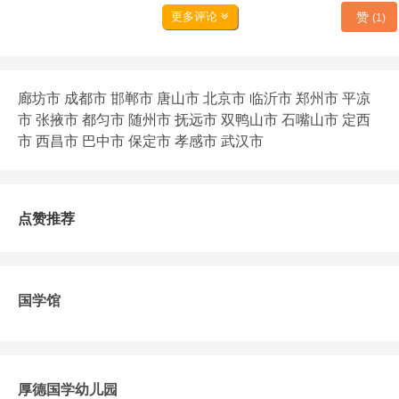
赞
更多评论
(1)
廊坊市
成都市
邯郸市
唐山市
北京市
临沂市
郑州市
平凉
市
张掖市
都匀市
随州市
抚远市
双鸭山市
石嘴山市
定西
市
西昌市
巴中市
保定市
孝感市
武汉市
点赞推荐
国学馆
厚德国学幼儿园