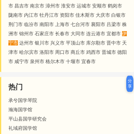
市
昌吉市
南京市
漳州市
淮安市
运城市
安顺市
鹤岗市
陇南市
内江市
牡丹江市
资阳市
佳木斯市
大庆市
白银市
荆门市
临汾市
南阳市
上海市
七台河市
襄阳市
吕梁市
株
洲市
锦州市
石家庄市
长春市
大同市
连云港市
宜都市
伊
宁市
达州市
银川市
兴义市
平顶山市
库尔勒市
晋中市
天
津市
哈尔滨市
洛阳市
周口市
商丘市
鸡西市
晋城市
德阳
市
咸宁市
泉州市
格尔木市
十堰市
宜春市
分
热门
享
承兮国学琴院
瀚海国学馆
平山县国学研究会
礼域府国学馆