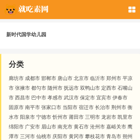
新时代国学幼儿园
分类
廊坊市
成都市
邯郸市
唐山市
北京市
临沂市
郑州市
平凉
市
张掖市
都匀市
随州市
抚远市
双鸭山市
定西市
石嘴山
市
西昌市
巴中市
孝感市
武汉市
保定市
宜宾市
伊春市
固原市
南平市
张家口市
当阳市
宿迁市
长治市
荆州市
衡
水市
阳泉市
宁德市
忻州市
莆田市
三明市
龙岩市
凯里市
绵阳市
广安市
眉山市
南充市
黄石市
沧州市
嘉峪关市
鹰
潭市
三河市
仙桃市
庆阳市
黄冈市
攀枝花市
青岛市
朔州