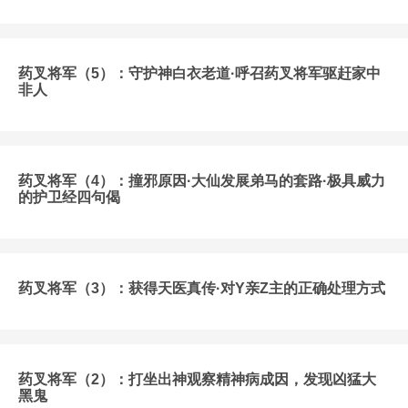
药叉将军（5）：守护神白衣老道·呼召药叉将军驱赶家中
非人
药叉将军（4）：撞邪原因·大仙发展弟马的套路·极具威力
的护卫经四句偈
药叉将军（3）：获得天医真传·对Y亲Z主的正确处理方式
药叉将军（2）：打坐出神观察精神病成因，发现凶猛大
黑鬼