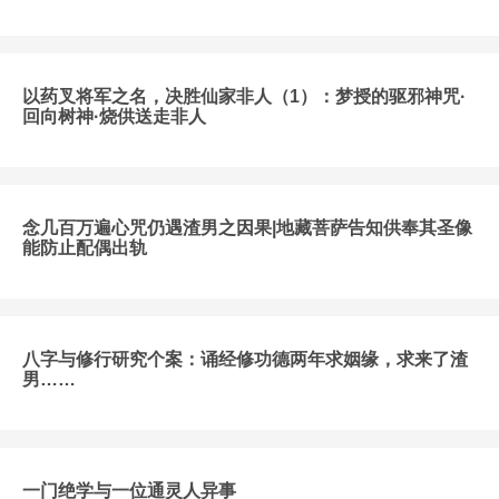
以药叉将军之名，决胜仙家非人（1）：梦授的驱邪神咒·
回向树神·烧供送走非人
念几百万遍心咒仍遇渣男之因果|地藏菩萨告知供奉其圣像
能防止配偶出轨
八字与修行研究个案：诵经修功德两年求姻缘，求来了渣
男……
一门绝学与一位通灵人异事