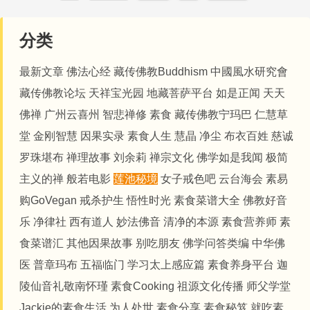
分类
最新文章
佛法心经
藏传佛教Buddhism
中國風水研究會
藏传佛教论坛
天祥宝光园
地藏菩萨平台
如是正闻
天天
佛禅
广州云喜州
智悲禅修
素食
藏传佛教宁玛巴
仁慧草
堂
金刚智慧
因果实录
素食人生
慧晶
净尘
布衣百姓
慈诚
罗珠堪布
禅理故事
刘余莉
禅宗文化
佛学如是我闻
极简
主义的禅
般若电影
莲池秘境
女子戒色吧
云台海会
素易
购GoVegan
戒杀护生
悟性时光
素食菜谱大全
佛教好音
乐
净律社
西有道人
妙法佛音
清净的本源
素食营养师
素
食菜谱汇
其他因果故事
别吃朋友
佛学问答类编
中华佛
医
普章玛布
五福临门
学习太上感应篇
素食养身平台
迦
陵仙音礼敬南怀瑾
素食Cooking
祖源文化传播
师父学堂
Jackie的素食生活
为人处世
素食分享
素食秘笈
就吃素