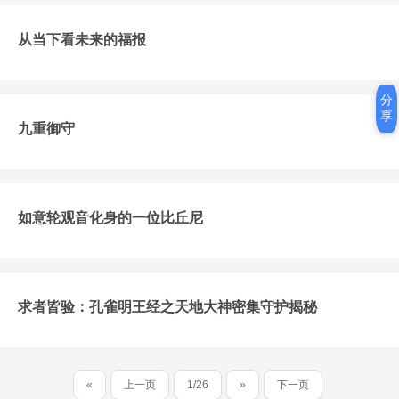
从当下看未来的福报
分
享
九重御守
如意轮观音化身的一位比丘尼
求者皆验：孔雀明王经之天地大神密集守护揭秘
«
上一页
1/26
»
下一页