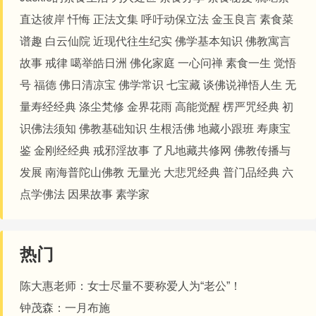
直达彼岸
忏悔
正法文集
呼吁动保立法
金玉良言
素食菜
谱趣
白云仙院
近现代往生纪实
佛学基本知识
佛教寓言
故事
戒律
噶举皓日洲
佛化家庭
一心问禅
素食一生
觉悟
号
福德
佛日清凉宝
佛学常识
七宝藏
谈佛说禅悟人生
无
量寿经经典
涤尘梵修
金界花雨
高能觉醒
楞严咒经典
初
识佛法须知
佛教基础知识
生根活佛
地藏小跟班
寿康宝
鉴
金刚经经典
戒邪淫故事
了凡地藏共修网
佛教传播与
发展
南海普陀山佛教
无量光
大悲咒经典
普门品经典
六
点学佛法
因果故事
素学家
热门
陈大惠老师：女士尽量不要称爱人为“老公”！
钟茂森：一月布施