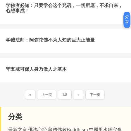
学佛者必知：只要学会这个咒语，一切所愿，不求自来，
心想事成！
分
享
学诚法师：阿弥陀佛不为人知的巨大正能量
守五戒可保人身乃做人之基本
«
上一页
1/8
»
下一页
分类
最新文章
佛法心经
藏传佛教Buddhism
中國風水研究會