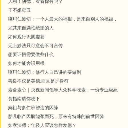
人积了阴德，看看你有吗？
子不嫌母丑
嘎玛仁波切：一个人最大的福报，是来自别人的祝福，
尤其来自濒临绝望的人
如何观行识阴虚妄
无上妙法只可意会不可言传
想要证悟需要做些什么
如何才能舍识用根
嘎玛仁波切：修行人自己讲的要做到
善良不仅是美德,而且是护身符
素食素心｜央视新闻倡导大众科学吃素，一份专业级蔬
食指南请你收下
妈祖与多仁班智达的因缘
胎儿临产因脐绕颈而死，原来有特殊的前世因缘
如孝法师：年轻人应该怎样发愿？