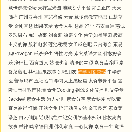
藏传佛教论坛
天祥宝光园
地藏菩萨平台
如是正闻
天天
佛禅
广州云喜州
智悲禅修
素食
藏传佛教宁玛巴
仁慧草
堂
金刚智慧
因果实录
素食人生
慧晶
净尘
布衣百姓
慈诚
罗珠堪布
禅理故事
刘余莉
禅宗文化
佛学如是我闻
极简
主义的禅
般若电影
莲池秘境
女子戒色吧
云台海会
素易
购GoVegan
戒杀护生
悟性时光
素食菜谱大全
佛教好音
乐
净律社
西有道人
妙法佛音
清净的本源
素食营养师
素
食菜谱汇
其他因果故事
别吃朋友
佛学问答类编
中华佛
医
普章玛布
五福临门
学习太上感应篇
素食养身平台
迦
陵仙音礼敬南怀瑾
素食Cooking
祖源文化传播
师父学堂
Jackie的素食生活
为人处世
素食分享
素食秘笈
就吃素
直达彼岸
忏悔
正法文集
呼吁动保立法
金玉良言
素食菜
谱趣
白云仙院
近现代往生纪实
佛学基本知识
佛教寓言
故事
戒律
噶举皓日洲
佛化家庭
一心问禅
素食一生
觉悟