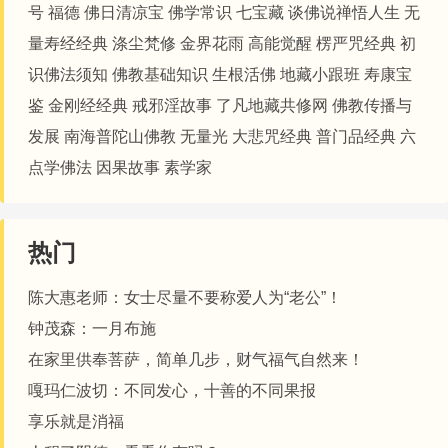
号
福德
佛日清凉宝
佛学常识
七宝藏
谈佛说禅悟人生
无
量寿经经典
涤尘梵修
金界花雨
高能觉醒
楞严咒经典
初
识佛法须知
佛教基础知识
生根活佛
地藏小跟班
寿康宝
鉴
金刚经经典
戒邪淫故事
了凡地藏共修网
佛教传播与
发展
南海普陀山佛教
无量光
大悲咒经典
普门品经典
六
点学佛法
因果故事
素学家
热门
陈大惠老师：女士尽量不要称爱人为“老公”！
钟茂森：一月布施
在家里供奉菩萨，简单几步，财气福气自然来！
嘎玛仁波切：不同发心，十善的不同果报
享乐就是消福