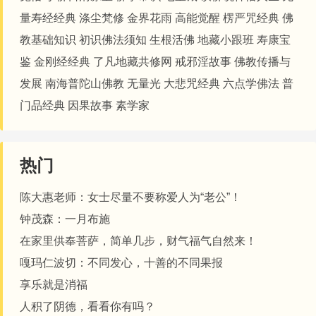
量寿经经典
涤尘梵修
金界花雨
高能觉醒
楞严咒经典
佛
教基础知识
初识佛法须知
生根活佛
地藏小跟班
寿康宝
鉴
金刚经经典
了凡地藏共修网
戒邪淫故事
佛教传播与
发展
南海普陀山佛教
无量光
大悲咒经典
六点学佛法
普
门品经典
因果故事
素学家
热门
陈大惠老师：女士尽量不要称爱人为“老公”！
钟茂森：一月布施
在家里供奉菩萨，简单几步，财气福气自然来！
嘎玛仁波切：不同发心，十善的不同果报
享乐就是消福
人积了阴德，看看你有吗？