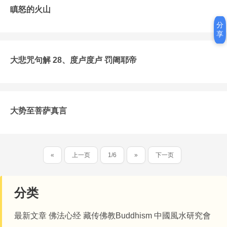
瞋怒的火山
分
享
大悲咒句解 28、度卢度卢 罚阇耶帝
大势至菩萨真言
«
上一页
1/6
»
下一页
分类
最新文章
佛法心经
藏传佛教Buddhism
中國風水研究會