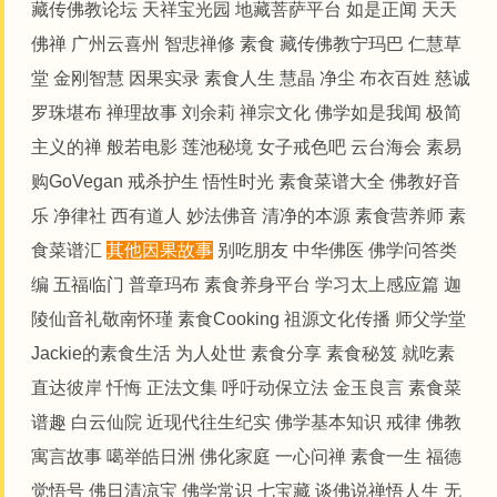
藏传佛教论坛
天祥宝光园
地藏菩萨平台
如是正闻
天天
佛禅
广州云喜州
智悲禅修
素食
藏传佛教宁玛巴
仁慧草
堂
金刚智慧
因果实录
素食人生
慧晶
净尘
布衣百姓
慈诚
罗珠堪布
禅理故事
刘余莉
禅宗文化
佛学如是我闻
极简
主义的禅
般若电影
莲池秘境
女子戒色吧
云台海会
素易
购GoVegan
戒杀护生
悟性时光
素食菜谱大全
佛教好音
乐
净律社
西有道人
妙法佛音
清净的本源
素食营养师
素
食菜谱汇
其他因果故事
别吃朋友
中华佛医
佛学问答类
编
五福临门
普章玛布
素食养身平台
学习太上感应篇
迦
陵仙音礼敬南怀瑾
素食Cooking
祖源文化传播
师父学堂
Jackie的素食生活
为人处世
素食分享
素食秘笈
就吃素
直达彼岸
忏悔
正法文集
呼吁动保立法
金玉良言
素食菜
谱趣
白云仙院
近现代往生纪实
佛学基本知识
戒律
佛教
寓言故事
噶举皓日洲
佛化家庭
一心问禅
素食一生
福德
觉悟号
佛日清凉宝
佛学常识
七宝藏
谈佛说禅悟人生
无