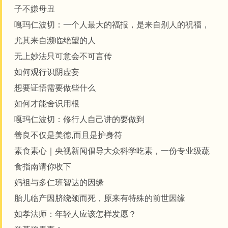
子不嫌母丑
嘎玛仁波切：一个人最大的福报，是来自别人的祝福，
尤其来自濒临绝望的人
无上妙法只可意会不可言传
如何观行识阴虚妄
想要证悟需要做些什么
如何才能舍识用根
嘎玛仁波切：修行人自己讲的要做到
善良不仅是美德,而且是护身符
素食素心｜央视新闻倡导大众科学吃素，一份专业级蔬
食指南请你收下
妈祖与多仁班智达的因缘
胎儿临产因脐绕颈而死，原来有特殊的前世因缘
如孝法师：年轻人应该怎样发愿？