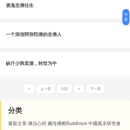
酒鬼念佛往生
分
享
一个深信阿弥陀佛的念佛人
缺斤少两卖酒，转世为牛
«
上一页
1/22
»
下一页
分类
最新文章
佛法心经
藏传佛教Buddhism
中國風水研究會