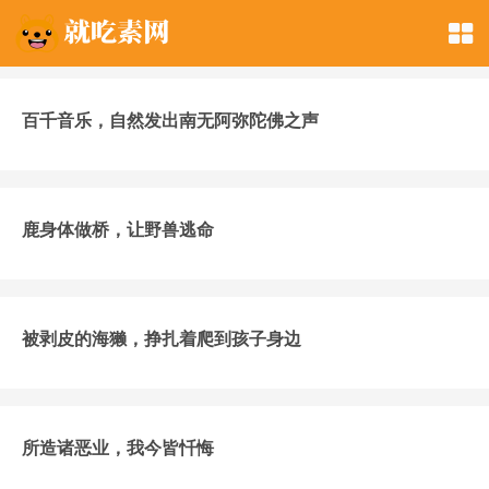
百千音乐，自然发出南无阿弥陀佛之声
鹿身体做桥，让野兽逃命
被剥皮的海獭，挣扎着爬到孩子身边
所造诸恶业，我今皆忏悔