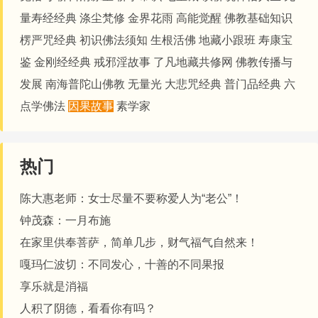
量寿经经典
涤尘梵修
金界花雨
高能觉醒
佛教基础知识
楞严咒经典
初识佛法须知
生根活佛
地藏小跟班
寿康宝
鉴
金刚经经典
戒邪淫故事
了凡地藏共修网
佛教传播与
发展
南海普陀山佛教
无量光
大悲咒经典
普门品经典
六
点学佛法
因果故事
素学家
热门
陈大惠老师：女士尽量不要称爱人为“老公”！
钟茂森：一月布施
在家里供奉菩萨，简单几步，财气福气自然来！
嘎玛仁波切：不同发心，十善的不同果报
享乐就是消福
人积了阴德，看看你有吗？