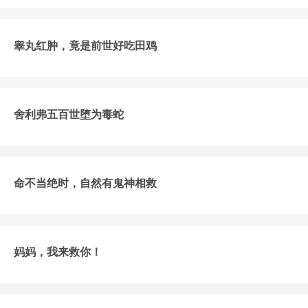
睾丸红肿，竟是前世好吃田鸡
舍利弗五百世堕为毒蛇
命不当绝时，自然有鬼神相救
妈妈，我来救你！