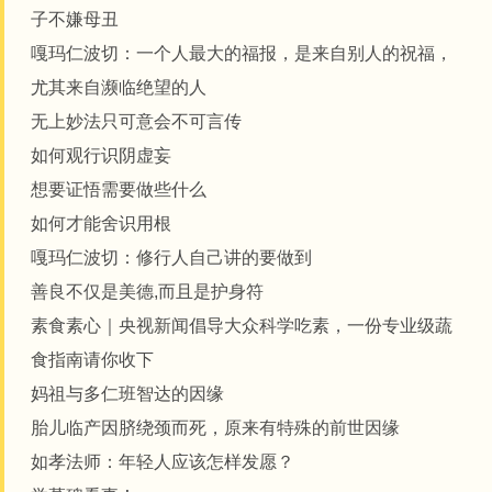
子不嫌母丑
嘎玛仁波切：一个人最大的福报，是来自别人的祝福，
尤其来自濒临绝望的人
无上妙法只可意会不可言传
如何观行识阴虚妄
想要证悟需要做些什么
如何才能舍识用根
嘎玛仁波切：修行人自己讲的要做到
善良不仅是美德,而且是护身符
素食素心｜央视新闻倡导大众科学吃素，一份专业级蔬
食指南请你收下
妈祖与多仁班智达的因缘
胎儿临产因脐绕颈而死，原来有特殊的前世因缘
如孝法师：年轻人应该怎样发愿？