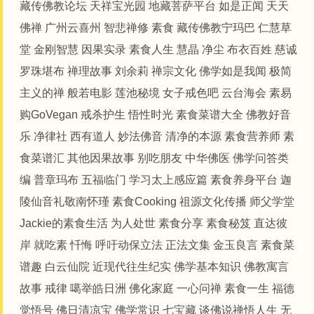
藏传佛教论坛
天祥宝光园
地藏菩萨平台
如是正闻
天天
佛禅
广州云喜州
智悲禅修
素食
藏传佛教宁玛巴
仁慧草
堂
金刚智慧
因果实录
素食人生
慧晶
净尘
布衣百姓
慈诚
罗珠堪布
禅理故事
刘余莉
禅宗文化
佛学如是我闻
极简
主义的禅
般若电影
莲池秘境
女子戒色吧
云台海会
素易
购GoVegan
戒杀护生
悟性时光
素食菜谱大全
佛教好音
乐
净律社
西有道人
妙法佛音
清净的本源
素食营养师
素
食菜谱汇
其他因果故事
别吃朋友
中华佛医
佛学问答类
编
普章玛布
五福临门
学习太上感应篇
素食养身平台
迦
陵仙音礼敬南怀瑾
素食Cooking
祖源文化传播
师父学堂
Jackie的素食生活
为人处世
素食分享
素食秘笈
直达彼
岸
就吃素
忏悔
呼吁动保立法
正法文集
金玉良言
素食菜
谱趣
白云仙院
近现代往生纪实
佛学基本知识
佛教寓言
故事
戒律
噶举皓日洲
佛化家庭
一心问禅
素食一生
福德
觉悟号
佛日清凉宝
佛学常识
七宝藏
谈佛说禅悟人生
无