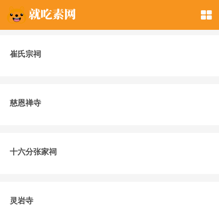
崔氏宗祠
慈恩禅寺
十六分张家祠
灵岩寺