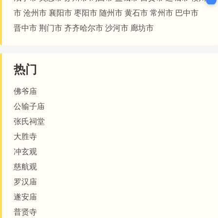
市
沧州市
襄阳市
枣阳市
随州市
黄石市
常州市
巴中市
晋中市
荆门市
齐齐哈尔市
沙河市
廊坊市
热门
佛爷庙
公输子庙
张氏祠堂
大胜寺
冲玄观
慈航观
罗汉庙
遂安庙
普贤寺