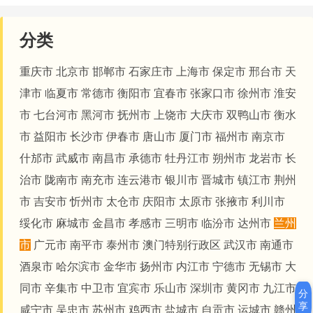
分类
重庆市
北京市
邯郸市
石家庄市
上海市
保定市
邢台市
天
津市
临夏市
常德市
衡阳市
宜春市
张家口市
徐州市
淮安
市
七台河市
黑河市
抚州市
上饶市
大庆市
双鸭山市
衡水
市
益阳市
长沙市
伊春市
唐山市
厦门市
福州市
南京市
什邡市
武威市
南昌市
承德市
牡丹江市
朔州市
龙岩市
长
治市
陇南市
南充市
连云港市
银川市
晋城市
镇江市
荆州
市
吉安市
忻州市
太仓市
庆阳市
太原市
张掖市
利川市
绥化市
麻城市
金昌市
孝感市
三明市
临汾市
达州市
兰州
市
广元市
南平市
泰州市
澳门特别行政区
武汉市
南通市
酒泉市
哈尔滨市
金华市
扬州市
内江市
宁德市
无锡市
大
同市
辛集市
中卫市
宜宾市
乐山市
深圳市
黄冈市
九江市
分
享
咸宁市
吴忠市
苏州市
鸡西市
盐城市
自贡市
运城市
赣州