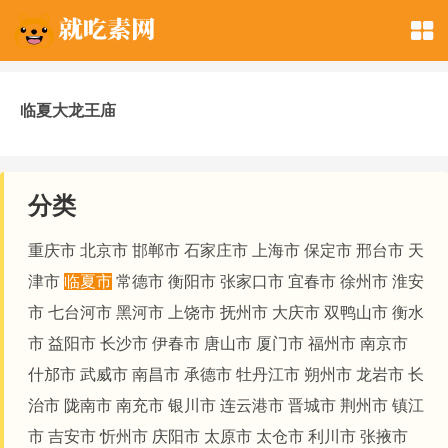
临夏大龙王庙
分类
重庆市
北京市
邯郸市
石家庄市
上海市
保定市
邢台市
天
津市
临夏市
常德市
衡阳市
张家口市
宜春市
徐州市
淮安
市
七台河市
黑河市
上饶市
抚州市
大庆市
双鸭山市
衡水
市
益阳市
长沙市
伊春市
唐山市
厦门市
福州市
南京市
什邡市
武威市
南昌市
承德市
牡丹江市
朔州市
龙岩市
长
治市
陇南市
南充市
银川市
连云港市
晋城市
荆州市
镇江
市
吉安市
忻州市
庆阳市
太原市
太仓市
利川市
张掖市