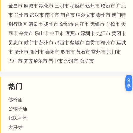
金昌市
麻城市
绥化市
三明市
孝感市
达州市
临汾市
广元
市
兰州市
武汉市
南平市
南通市
哈尔滨市
泰州市
澳门特
别行政区
酒泉市
扬州市
金华市
内江市
无锡市
宁德市
大
同市
辛集市
乐山市
中卫市
宜宾市
深圳市
九江市
黄冈市
吴忠市
咸宁市
苏州市
鸡西市
盐城市
自贡市
赣州市
运城
市
沧州市
随州市
襄阳市
枣阳市
黄石市
常州市
荆门市
巴中市
齐齐哈尔市
晋中市
沙河市
廊坊市
分
热门
享
佛爷庙
公输子庙
张氏祠堂
大胜寺