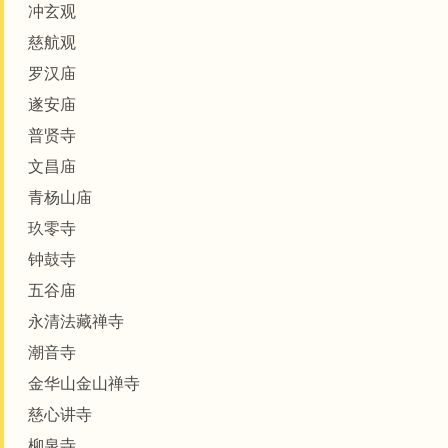
冲玄观
慈航观
罗汉庙
遂安庙
普贤寺
文昌庙
青杨山庙
玖零寺
钟鼓寺
五谷庙
永清法藏禅寺
潮音寺
金华山金山禅寺
慈心讲寺
柳泉寺