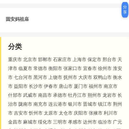
分
享
固安妈祖庙
分类
重庆市
北京市
邯郸市
石家庄市
上海市
保定市
邢台市
天
津市
临夏市
常德市
衡阳市
张家口市
宜春市
徐州市
淮安
市
七台河市
黑河市
上饶市
抚州市
大庆市
双鸭山市
衡水
市
益阳市
长沙市
伊春市
唐山市
厦门市
福州市
南京市
什邡市
武威市
南昌市
承德市
牡丹江市
朔州市
龙岩市
长
治市
陇南市
南充市
连云港市
银川市
晋城市
镇江市
荆州
市
吉安市
忻州市
太原市
太仓市
庆阳市
张掖市
利川市
金昌市
麻城市
绥化市
三明市
孝感市
达州市
临汾市
广元