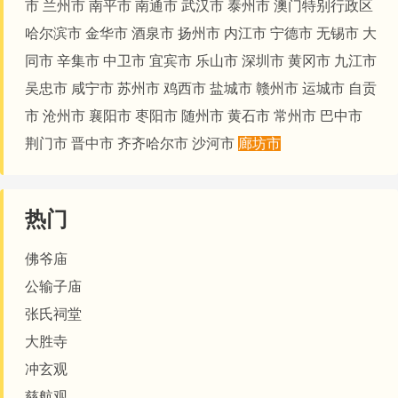
市
兰州市
南平市
南通市
武汉市
泰州市
澳门特别行政区
哈尔滨市
金华市
酒泉市
扬州市
内江市
宁德市
无锡市
大
同市
辛集市
中卫市
宜宾市
乐山市
深圳市
黄冈市
九江市
吴忠市
咸宁市
苏州市
鸡西市
盐城市
赣州市
运城市
自贡
市
沧州市
襄阳市
枣阳市
随州市
黄石市
常州市
巴中市
荆门市
晋中市
齐齐哈尔市
沙河市
廊坊市
热门
佛爷庙
公输子庙
张氏祠堂
大胜寺
冲玄观
慈航观