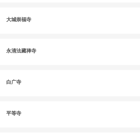
大城崇福寺
永清法藏禅寺
白广寺
平等寺