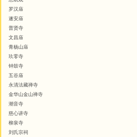
罗汉庙
遂安庙
普贤寺
文昌庙
青杨山庙
玖零寺
钟鼓寺
五谷庙
永清法藏禅寺
金华山金山禅寺
潮音寺
慈心讲寺
柳泉寺
刘氏宗祠