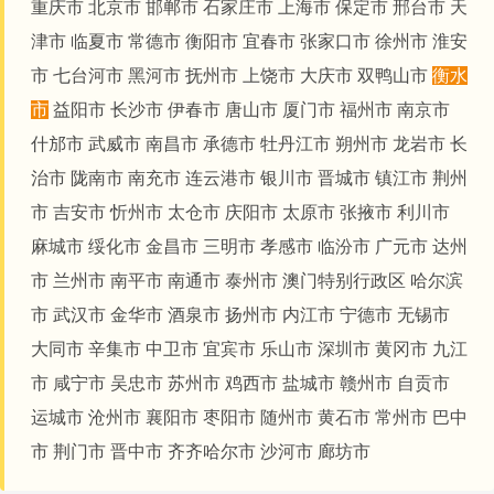
重庆市
北京市
邯郸市
石家庄市
上海市
保定市
邢台市
天
津市
临夏市
常德市
衡阳市
宜春市
张家口市
徐州市
淮安
市
七台河市
黑河市
抚州市
上饶市
大庆市
双鸭山市
衡水
市
益阳市
长沙市
伊春市
唐山市
厦门市
福州市
南京市
什邡市
武威市
南昌市
承德市
牡丹江市
朔州市
龙岩市
长
治市
陇南市
南充市
连云港市
银川市
晋城市
镇江市
荆州
市
吉安市
忻州市
太仓市
庆阳市
太原市
张掖市
利川市
麻城市
绥化市
金昌市
三明市
孝感市
临汾市
广元市
达州
市
兰州市
南平市
南通市
泰州市
澳门特别行政区
哈尔滨
市
武汉市
金华市
酒泉市
扬州市
内江市
宁德市
无锡市
大同市
辛集市
中卫市
宜宾市
乐山市
深圳市
黄冈市
九江
市
咸宁市
吴忠市
苏州市
鸡西市
盐城市
赣州市
自贡市
运城市
沧州市
襄阳市
枣阳市
随州市
黄石市
常州市
巴中
市
荆门市
晋中市
齐齐哈尔市
沙河市
廊坊市