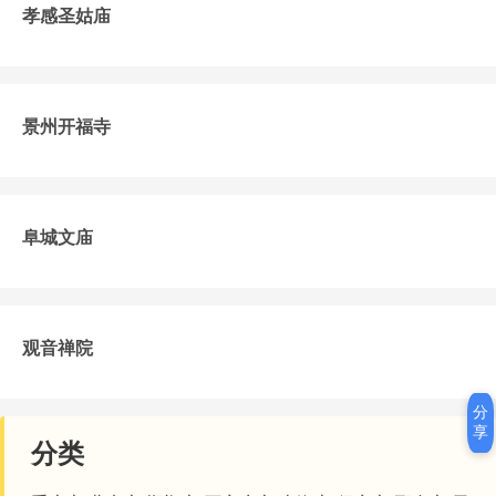
孝感圣姑庙
景州开福寺
阜城文庙
观音禅院
分
享
分类