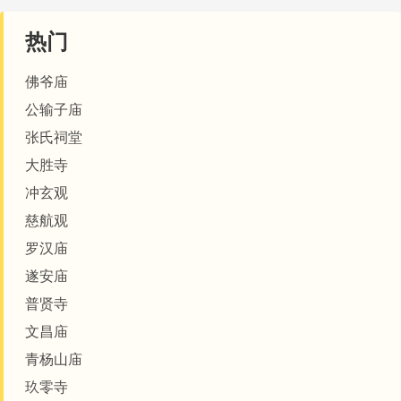
热门
佛爷庙
公输子庙
张氏祠堂
大胜寺
冲玄观
慈航观
罗汉庙
遂安庙
普贤寺
文昌庙
青杨山庙
玖零寺