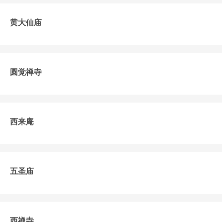
黄大仙庙
圆觉禅寺
西来庵
五圣庙
西禅寺