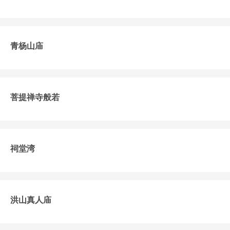
青杨山庙
菩提禅寺般若
祠堂湾
洪山真人庙