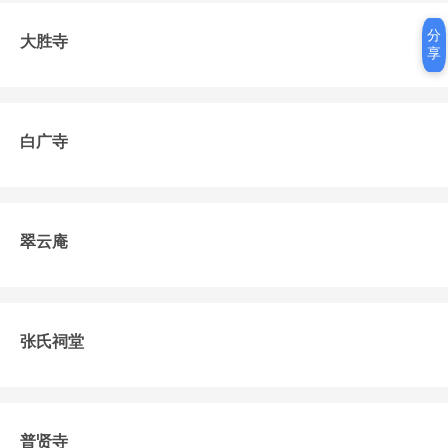
分
大胜寺
享
白广寺
翠云庵
张氏祠堂
普贤寺