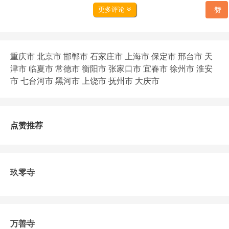
赞
更多评论
重庆市
北京市
邯郸市
石家庄市
上海市
保定市
邢台市
天
津市
临夏市
常德市
衡阳市
张家口市
宜春市
徐州市
淮安
市
七台河市
黑河市
上饶市
抚州市
大庆市
点赞推荐
玖零寺
万善寺