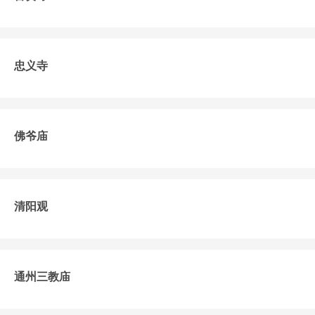
忠义寺
佛爷庙
清阳观
通州三教庙