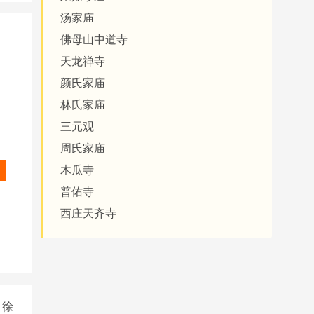
汤家庙
佛母山中道寺
天龙禅寺
颜氏家庙
林氏家庙
三元观
周氏家庙
木瓜寺
普佑寺
西庄天齐寺
徐