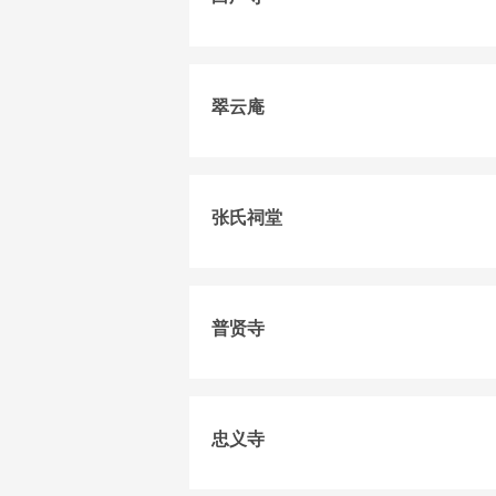
翠云庵
张氏祠堂
普贤寺
忠义寺