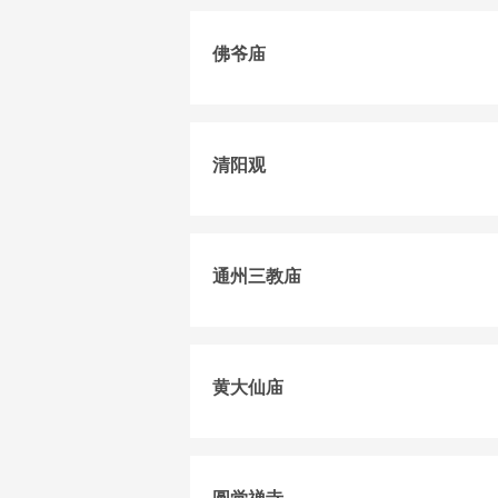
佛爷庙
清阳观
通州三教庙
黄大仙庙