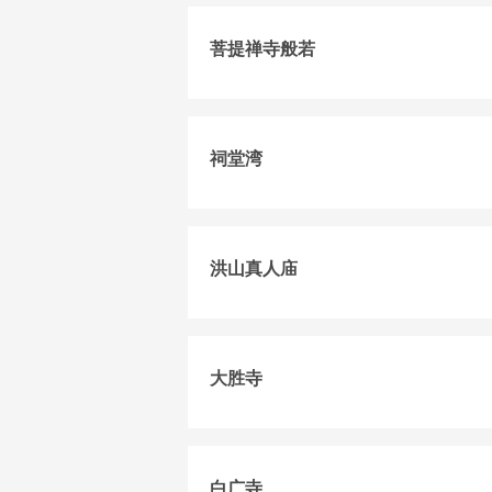
菩提禅寺般若
祠堂湾
洪山真人庙
大胜寺
白广寺