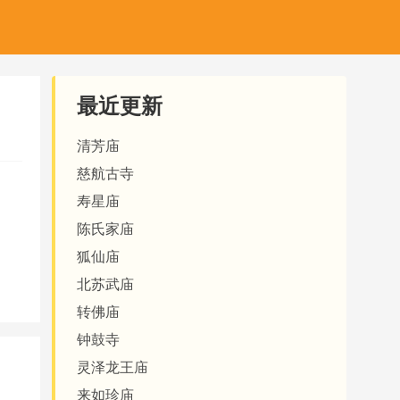
最近更新
清芳庙
慈航古寺
寿星庙
陈氏家庙
狐仙庙
北苏武庙
转佛庙
钟鼓寺
灵泽龙王庙
来如珍庙