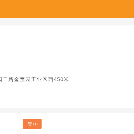
二路金宝园工业区西450米
赞
(1)