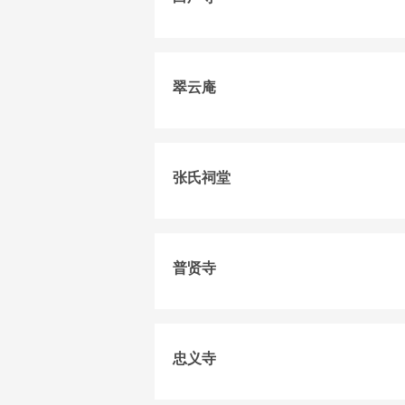
翠云庵
张氏祠堂
普贤寺
忠义寺