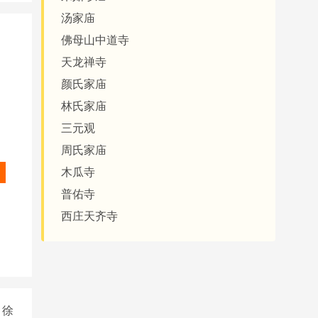
汤家庙
佛母山中道寺
天龙禅寺
颜氏家庙
林氏家庙
三元观
周氏家庙
木瓜寺
普佑寺
西庄天齐寺
徐