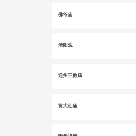
佛爷庙
清阳观
通州三教庙
黄大仙庙