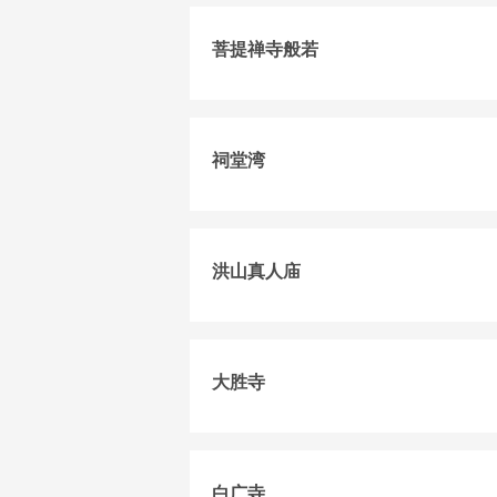
菩提禅寺般若
祠堂湾
洪山真人庙
大胜寺
白广寺