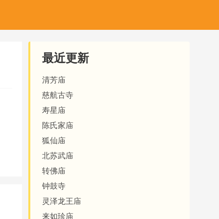
最近更新
清芳庙
慈航古寺
寿星庙
陈氏家庙
狐仙庙
北苏武庙
转佛庙
钟鼓寺
灵泽龙王庙
来如珍庙