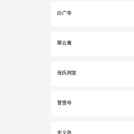
白广寺
翠云庵
张氏祠堂
普贤寺
忠义寺