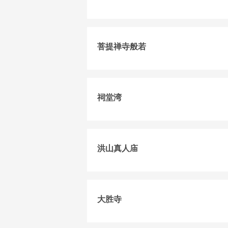
菩提禅寺般若
祠堂湾
洪山真人庙
大胜寺