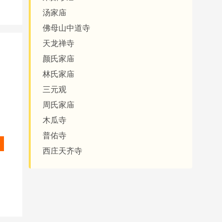
汤家庙
佛母山中道寺
天龙禅寺
颜氏家庙
林氏家庙
三元观
周氏家庙
木瓜寺
普佑寺
西庄天齐寺