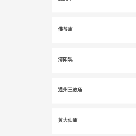
佛爷庙
清阳观
通州三教庙
黄大仙庙