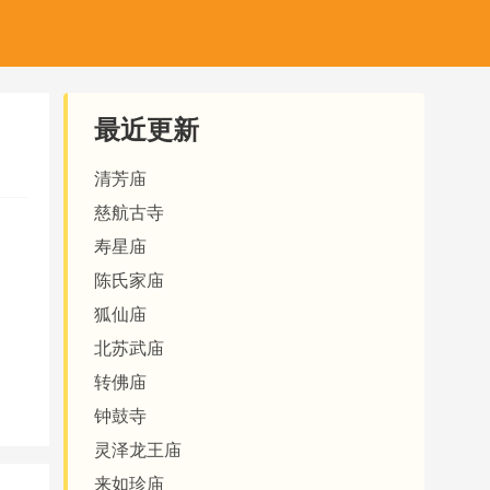
最近更新
清芳庙
慈航古寺
寿星庙
陈氏家庙
狐仙庙
北苏武庙
转佛庙
钟鼓寺
灵泽龙王庙
来如珍庙