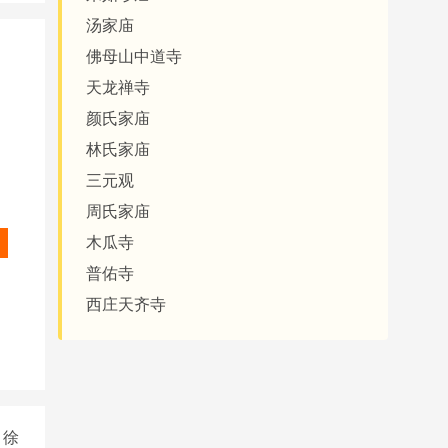
汤家庙
佛母山中道寺
天龙禅寺
颜氏家庙
林氏家庙
三元观
周氏家庙
木瓜寺
普佑寺
西庄天齐寺
徐