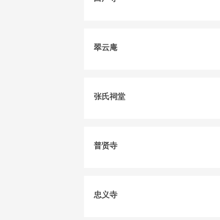
翠云庵
张氏祠堂
普贤寺
忠义寺