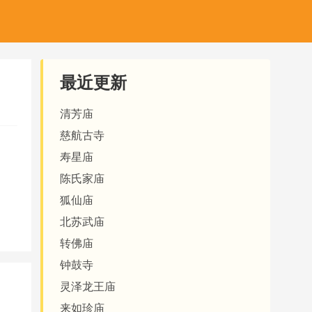
最近更新
清芳庙
慈航古寺
寿星庙
陈氏家庙
狐仙庙
北苏武庙
转佛庙
钟鼓寺
灵泽龙王庙
来如珍庙