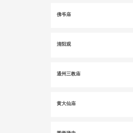
佛爷庙
清阳观
通州三教庙
黄大仙庙