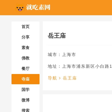
首页
岳王庙
分享
素食
城市：上海市
佛教
地址：上海市浦东新区小白路1
餐厅
导航
岳王庙
寺庙
国学
微博
搜索