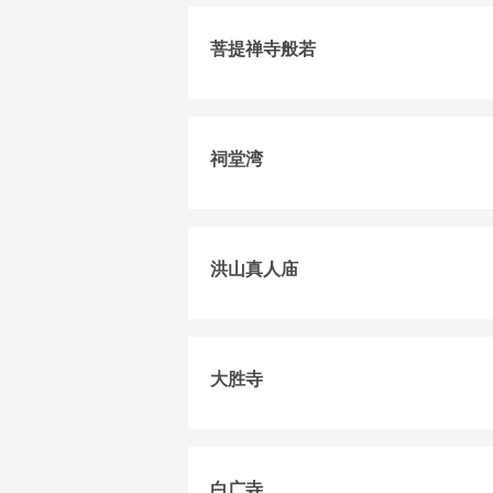
菩提禅寺般若
祠堂湾
洪山真人庙
大胜寺
白广寺