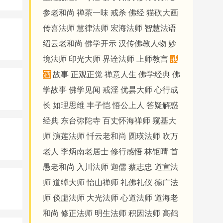
参老和尚
禅茶一味
戒杀
佛经
猫砍大画
传喜法师
慧律法师
宏海法师
智慧法语
绍云老和尚
佛学开示
汉传佛教人物
妙
境法师
印光大师
界诠法师
上师教言
戒
酒
故事
正观正觉
禅意人生
佛学经典
佛
学故事
佛学见闻
戒淫
优昙大师
心行成
长
如理思维
丰子恺
悟公上人
答疑解惑
经典
东台弥陀寺
百丈怀海禅师
窥基大
师
演莲法师
忏云老和尚
圆瑛法师
吹万
老人
李炳南老居士
修行感悟
林钜晴
首
愚老和尚
入川法师
迦儒
蔡志忠
道宣法
师
道绰大师
怡山禅师
礼佛礼仪
德广法
师
倓虛法师
大光法师
心道法师
道海老
和尚
修正法师
明生法师
积因法师
高鹤