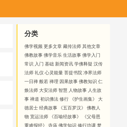
分类
佛学视频
更多文章
藏传法师
其他文章
佛教故事
佛学音乐
生活故事
佛学入门
常识
入门
基础
新闻资讯
学佛释疑
汉传
法师
礼仪
心灵能量
菩提书院
净界法师
一日禅
般若
禅理
因果故事
佛教知识
仁
焕法师
大安法师
智慧
人物故事
人生故
事
禅道
初识佛法
修行
《护生画集》
大
德居士
经典故事
《五百罗汉》
佛教人
物
宽运法师
《百喻经故事》
《父母恩
重难报经》
寺庙
佛学知识
修行功课
梦