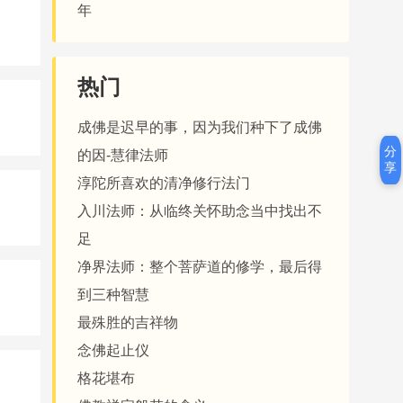
年
热门
成佛是迟早的事，因为我们种下了成佛
分
的因-慧律法师
享
淳陀所喜欢的清净修行法门
入川法师：从临终关怀助念当中找出不
足
净界法师：整个菩萨道的修学，最后得
到三种智慧
最殊胜的吉祥物
念佛起止仪
格花堪布