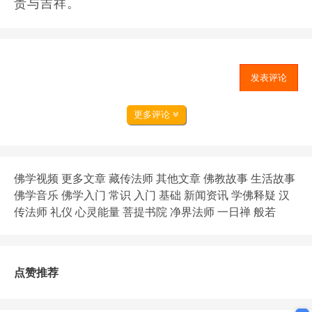
贵与吉祥。
发表评论
更多评论
佛学视频
更多文章
藏传法师
其他文章
佛教故事
生活故事
佛学音乐
佛学入门
常识
入门
基础
新闻资讯
学佛释疑
汉
传法师
礼仪
心灵能量
菩提书院
净界法师
一日禅
般若
点赞推荐