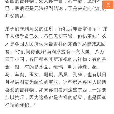
各国的吉祥物，众人你一言，我一语，激辩不
赞
已，最后还是无法得到结论，于是决定向他们的
师父请益。
弟子们来到师父的住所，行礼后即合掌请示：‘弟
子从师学道已久，虽已无所不通，但仍不知什么
才是各国人民所认为最吉祥的东西?’尼揵梵志回
答：‘你们问得很好!南阎浮提有十六大国、八万
四千小国，各国都有其所珍视的吉祥物：有的是
金、银，有的是水晶、琉璃、明月神珠、象、
马、车舆、玉女、珊瑚、凤凰、孔雀，也有以日
月星辰图案为装饰的宝瓶。这些都是各国人民所
喜爱的吉祥物，如果你们看到这些东西，一定要
加以赞叹，因为这些都是吉祥的感应，也是国家
祥瑞的标帜。’