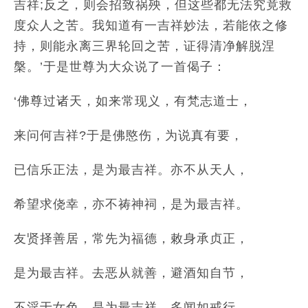
吉祥;反之，则会招致祸殃，但这些都无法究竟救
度众人之苦。我知道有一吉祥妙法，若能依之修
持，则能永离三界轮回之苦，证得清净解脱涅
槃。’于是世尊为大众说了一首偈子：
‘佛尊过诸天，如来常现义，有梵志道士，
来问何吉祥?于是佛愍伤，为说真有要，
已信乐正法，是为最吉祥。亦不从天人，
希望求侥幸，亦不祷神祠，是为最吉祥。
友贤择善居，常先为福德，敕身承贞正，
是为最吉祥。去恶从就善，避酒知自节，
不淫于女色，是为最吉祥。多闻如戒行，