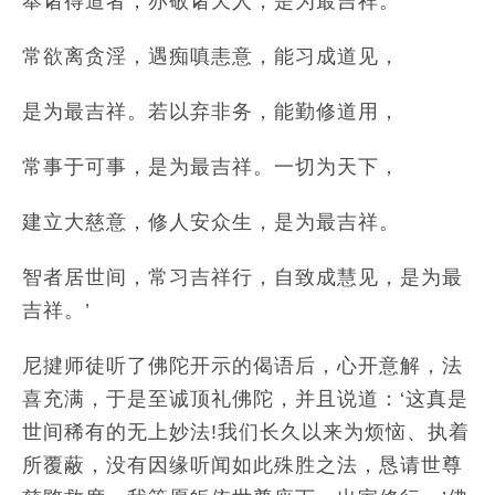
奉诸得道者，亦敬诸天人，是为最吉祥。
常欲离贪淫，遇痴嗔恚意，能习成道见，
是为最吉祥。若以弃非务，能勤修道用，
常事于可事，是为最吉祥。一切为天下，
建立大慈意，修人安众生，是为最吉祥。
智者居世间，常习吉祥行，自致成慧见，是为最
吉祥。’
尼揵师徒听了佛陀开示的偈语后，心开意解，法
喜充满，于是至诚顶礼佛陀，并且说道：‘这真是
世间稀有的无上妙法!我们长久以来为烦恼、执着
所覆蔽，没有因缘听闻如此殊胜之法，恳请世尊