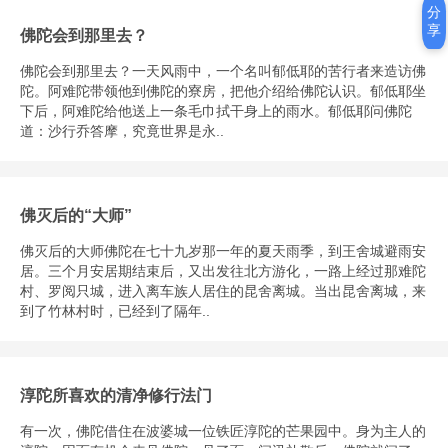
分
享
佛陀会到那里去？
佛陀会到那里去？一天风雨中，一个名叫郁低耶的苦行者来造访佛
陀。阿难陀带领他到佛陀的寮房，把他介绍给佛陀认识。郁低耶坐
下后，阿难陀给他送上一条毛巾拭干身上的雨水。郁低耶问佛陀
道：沙行乔答摩，究竟世界是永..
佛灭后的“大师”
佛灭后的大师佛陀在七十九岁那一年的夏天雨季，到王舍城避雨安
居。三个月安居期结束后，又出发往北方游化，一路上经过那难陀
村、罗阅只城，进入离车族人居住的昆舍离城。当出昆舍离城，来
到了竹林村时，已经到了隔年..
淳陀所喜欢的清净修行法门
有一次，佛陀借住在波婆城一位铁匠淳陀的芒果园中。身为主人的