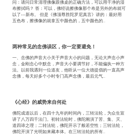
问：请问日常清理佛像跟佛桌的正确方法，可以用干净的湿
布擦拭吗？ 答：可以，佛经说擦佛像那个布是另外的布就可
以了---新布。 但是《佛顶尊胜陀罗尼真言》讲的：最好用
五色布，擦佛像的就拿五中颜色的，五中颜色的..
两种常见的念佛误区，你一定要避免！
一、念佛的声音大小关于声音大小的问题，无论大声念小声
念，金刚念心中默念，声音大小要调节好，不能偏执一种方
法。以前我遇到一位道友，他听从一位大德提倡的一直高声
念佛，每天好多个小时专门高声念佛，最后元气..
《心经》的威势来自何处
佛陀成道以后，在四十九年的时间内，三转法轮，为众生宣
讲了八万四千法门。初转法轮时，佛陀阐演了苦、集、灭、
道四谛之理；二转法轮，佛陀开示了般若空性；三转法轮，
佛陀开演了光明如来藏本体。在三转法轮的所有..