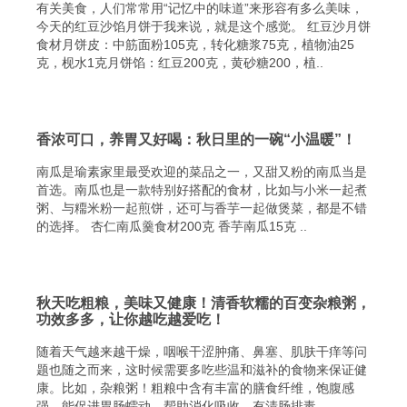
有关美食，人们常常用“记忆中的味道”来形容有多么美味，
今天的红豆沙馅月饼于我来说，就是这个感觉。 红豆沙月饼
食材月饼皮：中筋面粉105克，转化糖浆75克，植物油25
克，枧水1克月饼馅：红豆200克，黄砂糖200，植..
香浓可口，养胃又好喝：秋日里的一碗“小温暖”！
南瓜是瑜素家里最受欢迎的菜品之一，又甜又粉的南瓜当是
首选。南瓜也是一款特别好搭配的食材，比如与小米一起煮
粥、与糥米粉一起煎饼，还可与香芋一起做煲菜，都是不错
的选择。 杏仁南瓜羹食材200克 香芋南瓜15克 ..
秋天吃粗粮，美味又健康！清香软糯的百变杂粮粥，
功效多多，让你越吃越爱吃！
随着天气越来越干燥，咽喉干涩肿痛、鼻塞、肌肤干痒等问
题也随之而来，这时候需要多吃些温和滋补的食物来保证健
康。比如，杂粮粥！粗粮中含有丰富的膳食纤维，饱腹感
强，能促进胃肠蠕动，帮助消化吸收，有清肠排毒..