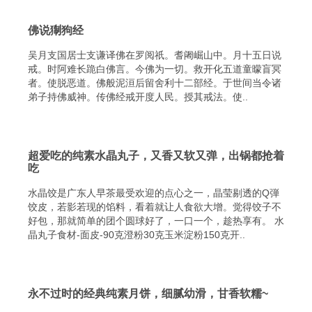
佛说猘狗经
吴月支国居士支谦译佛在罗阅祇。耆阇崛山中。月十五日说
戒。时阿难长跪白佛言。今佛为一切。救开化五道童曚盲冥
者。使脱恶道。佛般泥洹后留舍利十二部经。于世间当令诸
弟子持佛威神。传佛经戒开度人民。授其戒法。使..
超爱吃的纯素水晶丸子，又香又软又弹，出锅都抢着
吃
水晶饺是广东人早茶最受欢迎的点心之一，晶莹剔透的Q弾
饺皮，若影若现的馅料，看着就让人食欲大增。觉得饺子不
好包，那就简单的团个圆球好了，一口一个，趁热享有。 水
晶丸子食材-面皮-90克澄粉30克玉米淀粉150克开..
永不过时的经典纯素月饼，细腻幼滑，甘香软糯~