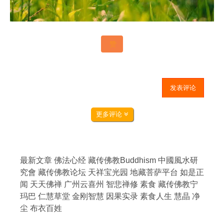
赞
发表评论
更多评论
最新文章
佛法心经
藏传佛教Buddhism
中國風水研
究會
藏传佛教论坛
天祥宝光园
地藏菩萨平台
如是正
闻
天天佛禅
广州云喜州
智悲禅修
素食
藏传佛教宁
玛巴
仁慧草堂
金刚智慧
因果实录
素食人生
慧晶
净
尘
布衣百姓