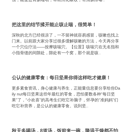
把这里的结节揉开能止咳止喘，很简单！
深秋的北方已经很凉了，一不留神就容易感冒，咳嗽也找上
门来。以前跟大家分享过很多缓解咳嗽的方法，今天再分享
一个穴位疗法——按摩咳喘穴。【位置】咳喘穴在无名指和
小指骨缝的间隙处，隙处有一个窝，那个就是咳..
公认的健康零食：每日坚果你得这样吃才健康！
更多素食资讯，身心健康与养生，正能量信息要分享给你Da
ily nut每日坚果这些年最红的零食，恐怕要数各种“每日坚
果”了，“小欢喜”的高考生们吃它补脑子，怀孕的“准妈妈”们
吃它补营养，是公认的健康零食。说到坚..
秋天多喝汤，8道汤，饭前来一碗，降温干燥都不怕