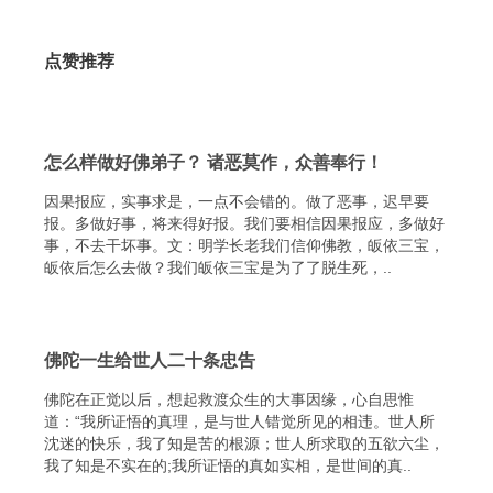
点赞推荐
怎么样做好佛弟子？ 诸恶莫作，众善奉行！
因果报应，实事求是，一点不会错的。做了恶事，迟早要
报。多做好事，将来得好报。我们要相信因果报应，多做好
事，不去干坏事。文：明学长老我们信仰佛教，皈依三宝，
皈依后怎么去做？我们皈依三宝是为了了脱生死，..
佛陀一生给世人二十条忠告
佛陀在正觉以后，想起救渡众生的大事因缘，心自思惟
道：“我所证悟的真理，是与世人错觉所见的相违。世人所
沈迷的快乐，我了知是苦的根源；世人所求取的五欲六尘，
我了知是不实在的;我所证悟的真如实相，是世间的真..