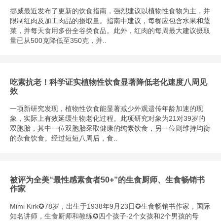
挪威最近发布了更新的饮食指南，强烈建议以植物性食物为主，并
限制红肉及加工肉品的摄取量。指南中建议，每餐应包含水果和蔬
菜，并每天食用多份全谷类食品。此外，红肉的每周最大建议摄取
量已从500克降低至350克，并..
吃素抗老！科学证实植物性饮食显著降低老化速度八周见
效
一项新研究发现，植物性饮食能显著减少外观遗传年龄加速的现
象，实际上有效延缓生物老化过程。此项研究对象为21对39岁的
双胞胎，其中一位双胞胎采取健康的纯素饮食，另一位则维持均衡
的杂食饮食。经过短短八周后，食..
被评为全美“最性感素食者50+”的生食厨师、生食畅销书
作家
Mimi Kirk✪78岁，出生于1938年9月23日✪生食畅销书作家，国际
知名讲师，生食厨师和教练✪四个孩子-2个女孩和2个男孩的母