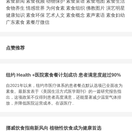
素食新闻
素食视频
动物保护
素食菜谱
素食地图
素食生活
食物养生
情感世界
为何食素
素食组织
佛教图片
演艺明星
健康知识
素食环保
艺术人文
素食概念
素声素语
素食妇幼
广东素食
素餐厅微信
点赞推荐
纽约 Health +医院素食餐计划成功 患者满意度超过90%
自2021年以来，纽约市医疗体系的患者餐点默认选项已全面改为
素食。最新发表于《美国生活方式医学期刊》的一篇研究报告指
出，这项政策不仅得到患者高度满意，还能显著减少温室气体排
放，并降低医院运营成本。在该医疗..
挪威饮食指南新风向 植物性饮食成为健康首选