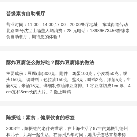
普缘素食自助餐厅
营业时间：11:00 - 14:00;17:00 - 20:00餐厅地址：东城街道劳动
北路39号沈宝山隔壁人均消费：28 元电话：18989673456普缘素
食自助餐厅，期待您的体验！
酥炸豆腐怎么做好吃？酥炸豆腐排的做法
主要成份：豆腐(南)300克。附件：鸡蛋100克，小麦粉50克，馒
头150克。调味料：色拉油150克，盐8克，味精2克，洋葱5克，生
姜5克，米酒15克。详细制作油炸豆腐排。1.将豆腐切成1cm厚、4
cm宽和8cm长的大片。2.撒上味精..
陈振铨：素食，健康饮食的标签
2003年，陈振铨的老伴去世后，在上海生活了87年的她搬到德州
和儿子、儿媳一起生活。在德州八年时间，她几乎连感冒都未得