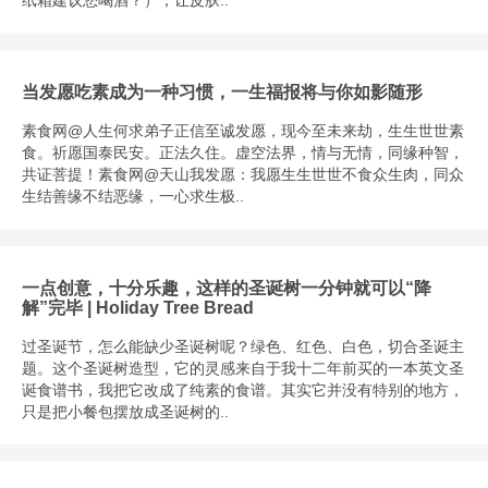
纸箱建议您喝酒？），让皮肤..
当发愿吃素成为一种习惯，一生福报将与你如影随形
素食网@人生何求弟子正信至诚发愿，现今至未来劫，生生世世素
食。祈愿国泰民安。正法久住。虚空法界，情与无情，同缘种智，
共证菩提！素食网@天山我发愿：我愿生生世世不食众生肉，同众
生结善缘不结恶缘，一心求生极..
一点创意，十分乐趣，这样的圣诞树一分钟就可以“降
解”完毕 | Holiday Tree Bread
过圣诞节，怎么能缺少圣诞树呢？绿色、红色、白色，切合圣诞主
题。这个圣诞树造型，它的灵感来自于我十二年前买的一本英文圣
诞食谱书，我把它改成了纯素的食谱。其实它并没有特别的地方，
只是把小餐包摆放成圣诞树的..