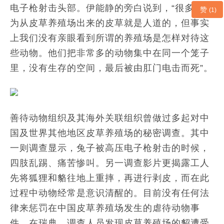
电子枪射击头部。伊能静的旁白说到，“很多人认
赞
(1)
为从皮草养殖场出来的皮草就是人道的，但事实
上我们没有亲眼看到所谓的养殖场是怎样对待这
些动物。他们把非常多的动物集中在同一个笼子
里，没有生存的空间，最后被由肛门电击而死”。
善待动物组织及其海外关联组织曾做过多起对中
国及世界其他地区皮草养殖场的秘密调查。其中
一则调查显示，兔子被高压电子枪射击的时候，
四肢乱踢、痛苦惨叫。另一调查影片更揭露工人
先将狐狸和貉往地上重摔，再进行剥皮，而在此
过程中动物经常是意识清醒的。目前没有任何法
律来惩罚在中国皮草养殖场发生的虐待动物事
件。在瑞典，调查人员发现皮草养殖场的貂遭受