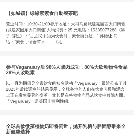
【如城镇】绿缘素素食自助餐茶吧
营业时间：10:30-21:00餐厅地址：大司马路城建嘉园西大门南侧
(城建家园东大门南侧)人均消费：25 元电话：15335077288《墨
子·辞过》：“古之民未知为饮食时，素食而分处。” 孙诒让 间
诂：“素食，谓食草木……《礼..
参与Veganuary后 98%人减肉成功，80%大砍动物性食品
28%人改吃素
以一月为期倡导全素饮食的知名活动「Veganuary」最近公布了其
2023年后续调查的结果显示，全球各地的人们在饮食习惯和观念
上正在发生显著的变革，尤其是在将动物产品从饮食中移除方面。
「Veganuary」是英国非营利性组..
全球首款微藻植物奶即将问世，抛开乳糖与胆固醇带来全
新健康选择