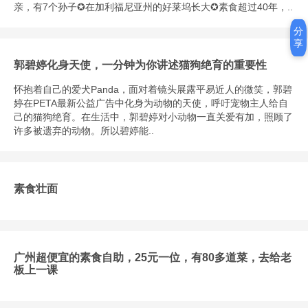
亲，有7个孙子✪在加利福尼亚州的好莱坞长大✪素食超过40年，..
分
享
郭碧婷化身天使，一分钟为你讲述猫狗绝育的重要性
怀抱着自己的爱犬Panda，面对着镜头展露平易近人的微笑，郭碧
婷在PETA最新公益广告中化身为动物的天使，呼吁宠物主人给自
己的猫狗绝育。在生活中，郭碧婷对小动物一直关爱有加，照顾了
许多被遗弃的动物。所以碧婷能..
素食壮面
广州超便宜的素食自助，25元一位，有80多道菜，去给老
板上一课