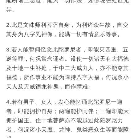
能断诸三恶道，能为一切作法，如佛现在处世无
异。
2.此是文殊师利菩萨自身，为利诸众生故，自变
其身为八字咒神像，能满一切有情意乐等事。
3.若人能暂闻忆念此陀罗尼者，即能灭四重、五
逆等罪，何况常念诵者。设使一切诸天有大福德
及十地一生补处，于中二大威力人，亦不能夺其
福德，所作事业不能为障持八字人福，何况余小
天人及无威德龙神鬼，而作障难。
4.若有男子、女人，发心能忆诵此陀罗尼一遍
者，即能拥护自身；两遍能护同伴；三遍即能大
拥护国王。住十地菩萨亦不能越过此陀罗尼力
者，何况诸小天魔、龙神、鬼类恶众生等而能障