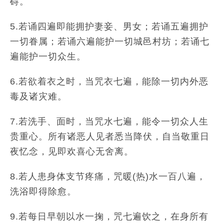
碍。
5.若诵四遍即能拥护妻妾、男女；若诵五遍拥护
一切眷属；若诵六遍能护一切城邑村坊；若诵七
遍能护一切众生。
6.若欲着衣之时，当咒衣七遍，能除一切内外恶
毒及诸灾难。
7.若洗手、面时，当咒水七遍，能令一切众人生
贵重心。所有诸恶人见者悉当降伏，自当敬重日
夜忆念，见即欢喜心无舍离。
8.若人患身体支节疼痛，咒暖(热)水一百八遍，
洗浴即得除愈。
9.若每日早朝以水一掬，咒七遍饮之，在身所有