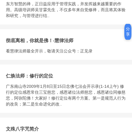
东方智慧的禅，正日益应用于管理实践，并发挥越来越重要的作
用。高级培训师吴甘霖先生，不仅多年来自觉修禅，而且将其体验
和研究，与管理进行结..
分
享
彻底离相，你就是佛！-慧律法师
看慧律法师最全开示，敬请关注公众号：正见录
仁焕法师：修行的定位
广东南山寺2009年1月8日至15日念佛七法会开示录(1-14上午) 修
行的定位感恩常住三宝慈悲，感恩诸位法师慈悲，感恩诸位同修慈
悲，阿弥陀佛！大家好！修行定位有两个方案。第一是规范人行为
的改良；第二是生命进化的改..
文殊八字咒简介