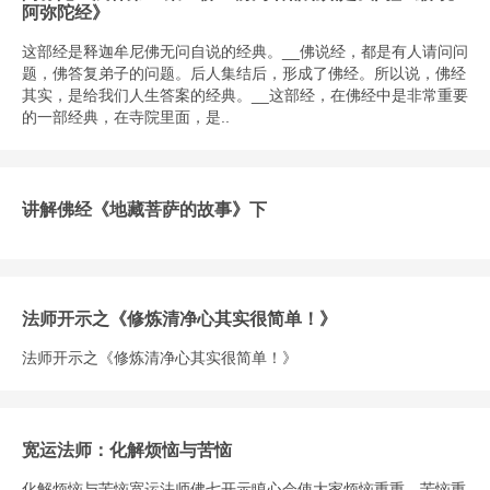
阿弥陀经》
这部经是释迦牟尼佛无问自说的经典。__佛说经，都是有人请问问
题，佛答复弟子的问题。后人集结后，形成了佛经。所以说，佛经
其实，是给我们人生答案的经典。__这部经，在佛经中是非常重要
的一部经典，在寺院里面，是..
讲解佛经《地藏菩萨的故事》下
法师开示之《修炼清净心其实很简单！》
法师开示之《修炼清净心其实很简单！》
宽运法师：化解烦恼与苦恼
化解烦恼与苦恼宽运法师佛七开示瞋心会使大家烦恼重重、苦恼重