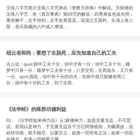
文殊八字咒简介文殊八字咒来自《密教大辞典》中解说。灾除难的
文殊八字咒，依《真言事典》第69咒的解说：此尊身金色放光明，
乘坐狮子，右手持剑，左手执青莲花，花顶立五股杵。头顶上有八
髻，表示胎藏的八叶或八佛顶..
绍云老和尚：要想了生脱死，应先知道自己的工夫
古人说：quot;静中工夫十分，动中才有一分；动中工夫十分，睡
梦中只有一分；睡梦中工夫有十分，八苦交煎，生死临头，又只有
一分。quot;因此，动中有十分的功夫，在病中就只能够有两三
分；病中有十分的工夫，到了生死..
《法华经》的殊胜功德利益
01、《法华经如来神力品》云∶诸佛神力，如是无量无边，不可思
议。若我以是神力，于无量无边百千万亿阿僧祗劫，为嘱累故，说
此经功德，犹不能尽。以要言之，如来一切所有之法，如来一切自
在神力，如来一切秘要之藏，..