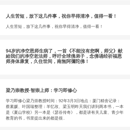
人生苦短，放下这几件事，祝你早得清净，值得一看！
人生苦短，放下这几件事，祝你早得清净，值得一看！
94岁的净空恩师生病了，一首《不能沒有您啊，师父》献
給我们的净空老法师，呼吁全球佛弟子，念佛诵经祈福恩
师身体康复，久住世间，南無阿彌陀佛！
梁乃崇教授·智崇上师：学习即修心
学习即修心梁乃崇教授时间：92年3月3日地点：厦门精舍记录：
蔡素媛、叶国瑞整理：羊忆玫、梁玉明昨天我们讲到两本书，一本
是《夏山学校》另一本是《瑟谷传奇》，都是讲有关儿童、青少年
教育的书，书里提出来的都是很..