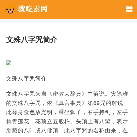
文殊八字咒简介
文殊八字咒简介
文殊八字咒来自《密教大辞典》中解说。灾除难
的文殊八字咒，依《真言事典》第69咒的解说：
此尊身金色放光明，乘坐狮子，右手持剑，左手
执青莲花，花顶立五股杵。头顶上有八髻，表示
胎藏的八叶或八佛顶。此八字咒的名称由来，在