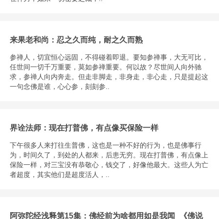
来果老和尚：忍之久而纯，耐之久而熟
参禅人，切宜恒心远固，不得碰着即退。要知参禅事，大无可比，
任世间一切千万重要，莫如参禅重要。何以故？尽世间人向外驰
求，参禅人向内奔走。但走非脚走，非身走，非心走，只是提起这
一句念佛是谁，心心参，刻刻参..
界诠法师：现在打普佛，有点像买保险一样
下午很多人来打往生普佛，这也是一种不好的行为，也是佛事行
为，时间久了，到处的人都来，后患无穷。现在打普佛，有点像上
保险一样，对三宝没有恭敬心，钱交了，好像他最大。这些人为亡
者超度，其实他们是超度活人，..
阿弥陀经浅释第15集：佛经前为啥都用如是我闻_《佛说