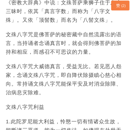
《密教大辞典》中说：文殊菩萨乘狮子住于息灾
赞
(2)
三昧时，依其「真言字数」而称为「八字文
殊」。又依「顶髻数」而名为「八髻文殊」。
文殊八字咒是佛菩萨的秘密藏中自然流露出的语
言，当持诵者念诵真言时，就会得到佛菩萨的加
持和相应，而感召不可思议的力量。
文殊八字咒大威德真言，受益无比。若见恶人怨
家，念诵文殊八字咒，即自降伏除摄瞋心慈心相
向。常持诵文殊八字咒能保平安及对消业除障、
治病息灾除难。
文殊八字咒利益
1.此陀罗尼能大利益，怜愍一切有情诸众生故，