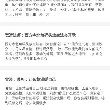
重；这个瞋心要如何化掉呢？ 要化除瞋心，我们首先要有「慈爱
想」；所谓「慈能予乐」；「爱是」关怀，也是无私的奉献；这世
间上，唯有「慈」和「爱」才..
宽运法师：西方寺北角码头放生法会开示
西方寺北角码头放生法会《大智度论》云：“信六道九有，恒河沙
众生，尽法界有情，皆过现父母。”放生不仅能为我们今世的先亡
荐福，还能利益多生累劫的眷属。而且“天地之大德曰生，如来之
大道为慈”，放生即是全吾心..
雪漠：暖相：让智慧温暖自己
暖相：让智慧温暖自己 暖法念初住，善根顺缘生。圣道火现前，
焚烧诸惑根。人们常说暖相，到底“暖”是什么意思？心一旦安定下
来，品尝到修行的喜乐，暖法就会慢慢出现，你也会得到暖相。得
到暖相之后，念头就慢慢少..