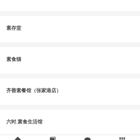
素存堂
素食猫
齐善素餐馆（张家港店）
六时.素食生活馆