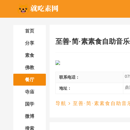
首页
至善·简·素素食自助音
分享
素食
佛教
07
联系电话：
餐厅
鼎
地址：
寺庙
导航
至善·简·素素食自助音
国学
微博
搜索