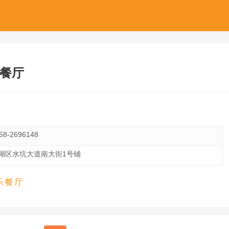
乐餐厅
58-2696148
湖区水坑大道南大街1号铺
乐餐厅