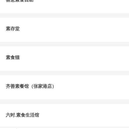
素存堂
素食猫
齐善素餐馆（张家港店）
六时.素食生活馆