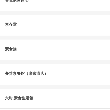
素存堂
素食猫
齐善素餐馆（张家港店）
六时.素食生活馆